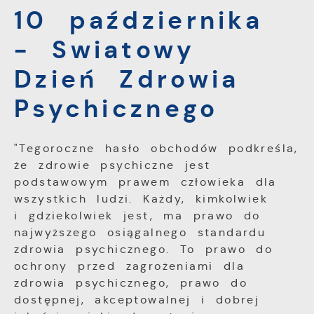
przez Ciebie działania w celu m.in.
10 października
dostosowania Twoich ustawień preferencji
prywatności, logowania czy wypełniania
Funkcjonalne i personalizacyjne
- Swiatowy
formularzy. Dzięki plikom cookies strona, z
Tego typu pliki cookies umożliwiają stronie
której korzystasz, może działać bez
Dzień Zdrowia
internetowej zapamiętanie wprowadzonych
zakłóceń.
przez Ciebie ustawień oraz personalizację
Psychicznego
określonych funkcjonalności czy
prezentowanych treści.
"Tegoroczne hasło obchodów podkreśla,
Dzięki tym plikom cookies możemy
Więcej
że zdrowie psychiczne jest
zapewnić Ci większy komfort korzystania z
podstawowym prawem człowieka dla
funkcjonalności naszej strony poprzez
dopasowanie jej do Twoich indywidualnych
wszystkich ludzi. Każdy, kimkolwiek
Analityczne
preferencji. Wyrażenie zgody na
i gdziekolwiek jest, ma prawo do
Analityczne pliki cookies pomagają nam
funkcjonalne i personalizacyjne pliki cookies
najwyższego osiągalnego standardu
rozwijać się i dostosowywać do Twoich
gwarantuje dostępność większej ilości
zdrowia psychicznego. To prawo do
potrzeb.
funkcji na stronie.
ochrony przed zagrożeniami dla
zdrowia psychicznego, prawo do
Cookies analityczne pozwalają na uzyskanie
Więcej
dostępnej, akceptowalnej i dobrej
informacji w zakresie wykorzystywania