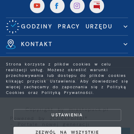
GODZINY PRACY URZĘDU
KONTAKT
Strona korzysta z plików cookies w celu
realizacji usług. Możesz określić warunki
przechowywania lub dostępu do plików cookies
Odwiedzin: 3723479
klikając przycisk Ustawienia. Aby dowiedzieć się
więcej zachęcamy do zapoznania się z Polityką
Online: 355
Cookies oraz Polityką Prywatności.
ZAPISZ WYBRANE
Copyright by miastopuck.pl
USTAWIENIA
Powered by
2ClickPortal®
ZEZWÓL NA WSZYSTKIE
- Portale nowej generacji
ZEZWÓL NA WSZYSTKIE