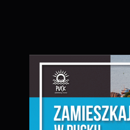
S
l
d
N
N
s
o