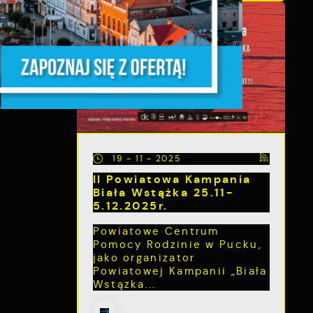
a
m
e
19 - 11 - 2025
II Powiatowa Kampania
Biała Wstążka 25.11-
5.12.2025r.
Powiatowe Centrum
Pomocy Rodzinie w Pucku,
jako organizator
e
Powiatowej Kampanii „Biała
Wstążka...