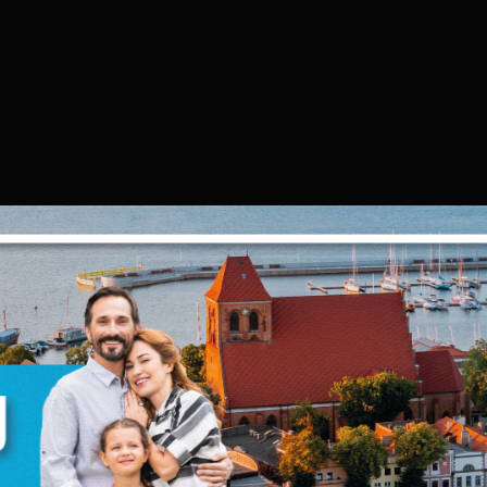
Ustawienia
zanujemy Twoją prywatność. Możesz zmienić ustawienia cookie
ub zaakceptować je wszystkie. W dowolnym momencie możesz
okonać zmiany swoich ustawień.
iezbędne
iezbędne pliki cookies służą do prawidłowego funkcjonowania
trony internetowej i umożliwiają Ci komfortowe korzystanie z
ferowanych przez nas usług.