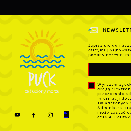
i
z
D
w
i
P
W
k
NEWSLET
z
p
l
Zapisz się do nasz
u
otrzymuj najnowsz
p
podany adres e-ma
k
Wyrażam zgodę
drogą elektron
przeze mnie ad
informacji dot
świadczonych 
Administratora
może zostać c
czasie.
Polity