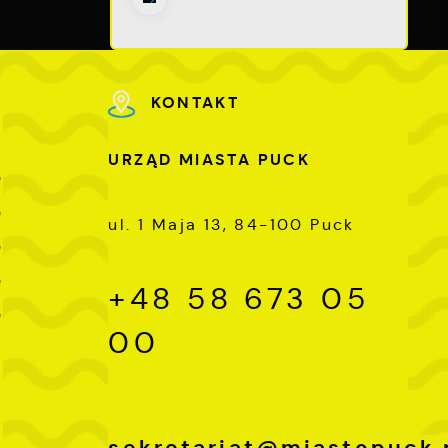
e
e
h
KONTAKT
i
URZĄD MIASTA PUCK
0
0
ul. 1 Maja 13, 84-100 Puck
0
0
+48 58 673 05
0
00
sekretariat@miastopuck.