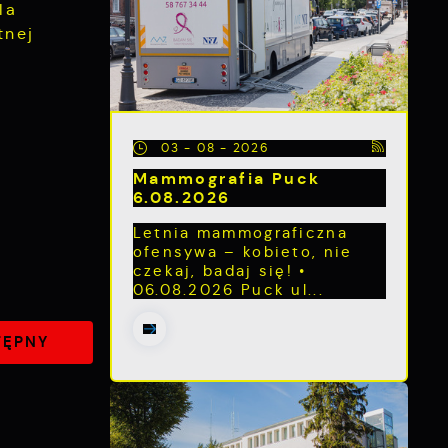
la
tnej
03 - 08 - 2026
Mammografia Puck
6.08.2026
Letnia mammograficzna
ofensywa – kobieto, nie
czekaj, badaj się! •
06.08.2026 Puck ul...
TĘPNY