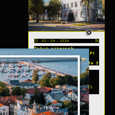
30 - 04 - 2026
Zakup czterech
defibrylatorów iPad SP1
wraz szafkami
s
zewnętrznymi Debisafe 3
Zakup czterech
defibrylatorów iPad SP1
wraz szafkami
zewnętrznymi Debisafe 3,
został sfinansowany...