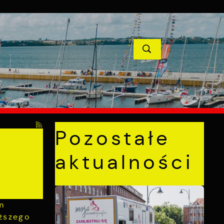
YCJE
PROJEKTY UNIJNE
KONTAKT
POPRZEDNI
NASTĘPNY
Pozostałe
aktualności
m
yższego