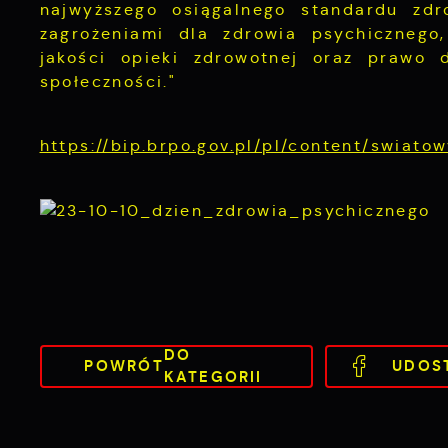
najwyższego osiągalnego standardu zd
zagrożeniami dla zdrowia psychicznego
jakości opieki zdrowotnej oraz prawo d
społeczności."
https://bip.brpo.gov.pl/pl/content/swiat
DO
POWRÓT
UDOS
KATEGORII