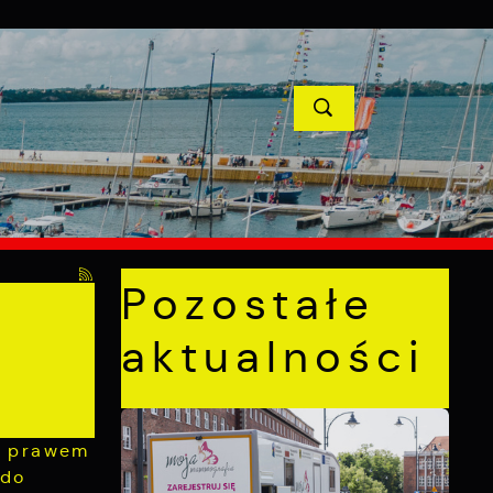
YCJE
PROJEKTY UNIJNE
KONTAKT
POPRZEDNI
NASTĘPNY
Pozostałe
aktualności
m prawem
 do