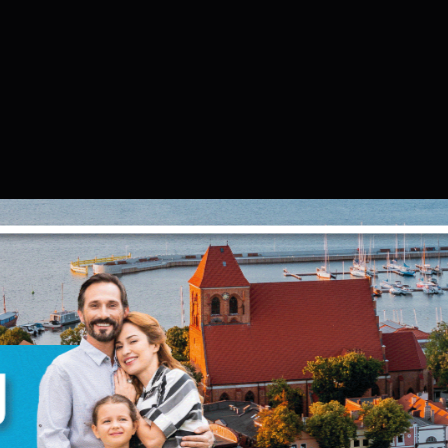
Ustawienia
zanujemy Twoją prywatność. Możesz zmienić ustawienia
ookies lub zaakceptować je wszystkie. W dowolnym
omencie możesz dokonać zmiany swoich ustawień.
iezbędne
iezbędne pliki cookies służą do prawidłowego
unkcjonowania strony internetowej i umożliwiają Ci
omfortowe korzystanie z oferowanych przez nas usług.