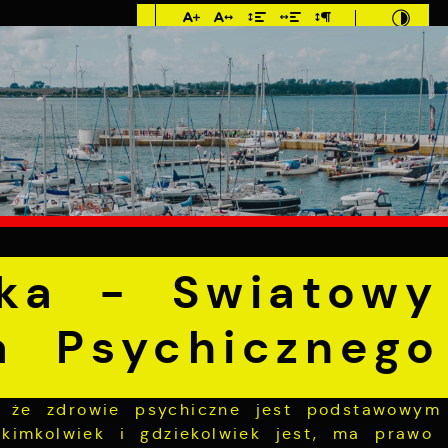
Imieniny: Sława,
Jakub, Stefan
C
E
MIESZKANIEC
TURYSTYKA
INWEST
aździernika - Swiatowy Dzień Zdrowia Psychicznego
ika - Swiatowy
a Psychicznego
, że zdrowie psychiczne jest podstawowy
 kimkolwiek i gdziekolwiek jest, ma prawo