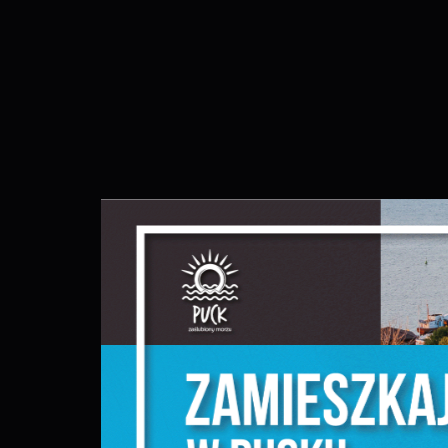
S
c
m
N
N
f
k