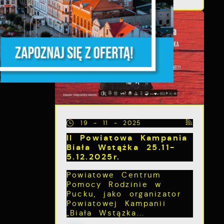
z,
z
19 - 11 - 2025
II Powiatowa Kampania
Biała Wstążka 25.11-
5.12.2025r.
Powiatowe Centrum
Pomocy Rodzinie w
Pucku, jako organizator
Powiatowej Kampanii
„Biała Wstążka...