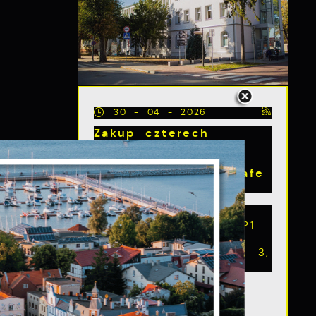
30 - 04 - 2026
Zakup czterech
defibrylatorów iPad
SP1 wraz szafkami
zewnętrznymi Debisafe
3
Zakup czterech
defibrylatorów iPad SP1
wraz szafkami
zewnętrznymi Debisafe 3,
został sfinansowany...