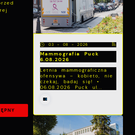
przed
rej
03 - 08 - 2026
Mammografia Puck
6.08.2026
Letnia mammograficzna
ofensywa – kobieto, nie
czekaj, badaj się! •
06.08.2026 Puck ul...
TĘPNY