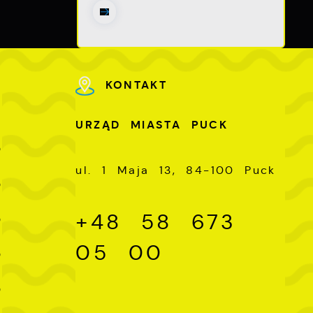
ch
KONTAKT
U
URZĄD MIASTA PUCK
-
0
ul. 1 Maja 13, 84-100 Puck
-
0
-
+48 58 673
0
-
05 00
0
-
0