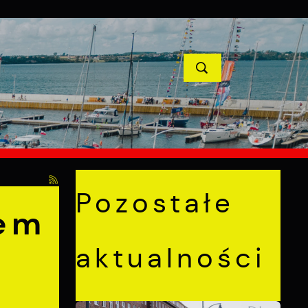
YCJE
PROJEKTY UNIJNE
KONTAKT
POPRZEDNI
NASTĘPNY
uckie Centrum Medyczne
Pozostałe
em
aktualności