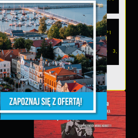
3
Zakup czterech
defibrylatorów iPad SP1
wraz szafkami
zewnętrznymi Debisafe 3,
został sfinansowany...
z,