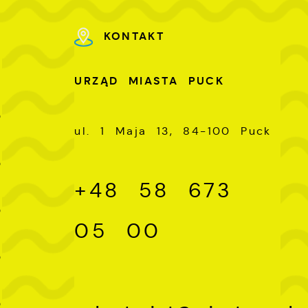
ch
KONTAKT
U
URZĄD MIASTA PUCK
-
0
ul. 1 Maja 13, 84-100 Puck
-
0
+48 58 673
-
0
05 00
-
0
-
0