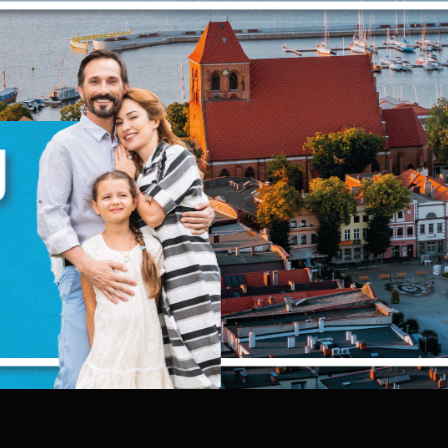
zanujemy Twoją prywatność. Możesz zmienić ustawienia
ookies lub zaakceptować je wszystkie. W dowolnym
omencie możesz dokonać zmiany swoich ustawień.
iezbędne
iezbędne pliki cookies służą do prawidłowego
unkcjonowania strony internetowej i umożliwiają Ci
omfortowe korzystanie z oferowanych przez nas usług.
liki cookies odpowiadają na podejmowane przez Ciebie
ięcej
ziałania w celu m.in. dostosowania Twoich ustawień
ZAPISZ WYBRANE
referencji prywatności, logowania czy wypełniania
ormularzy. Dzięki plikom cookies strona, z której korzystas
unkcjonalne i personalizacyjne
oże działać bez zakłóceń.
ZEZWÓL NA WSZYSTKIE
ego typu pliki cookies umożliwiają stronie internetowej
apamiętanie wprowadzonych przez Ciebie ustawień oraz