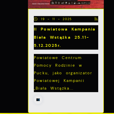
19 - 11 - 2025
z
II Powiatowa Kampania
Biała Wstążka 25.11-
5.12.2025r.
Powiatowe Centrum
Pomocy Rodzinie w
Pucku, jako organizator
Powiatowej Kampanii
„Biała Wstążka...