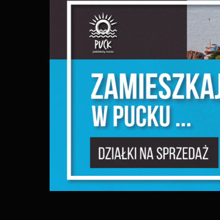
S
c
m
N
N
f
k
P
W
d
p
f
F
m
T
z