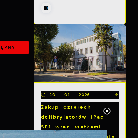
TĘPNY
30 - 04 - 2026
Zakup czterech
defibrylatorów iPad
SP1 wraz szafkami
zewnętrznymi Debisafe