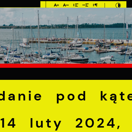
Imieniny: Sława,
Jakub, Stefan
C
E
MIESZKANIEC
TURYSTYKA
INWEST
łatne badanie pod kątem osteoporozy, 14 luty 2024, P
adanie pod kąt
 14 luty 2024,