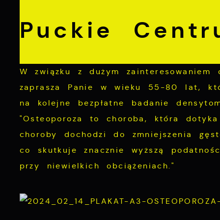
Puckie Cent
W związku z dużym zainteresowaniem o
zaprasza Panie w wieku 55-80 lat, któ
na kolejne bezpłatne badanie densytom
"Osteoporoza to choroba, która dotyka
choroby dochodzi do zmniejszenia gęst
co skutkuje znacznie wyższą podatnoś
przy niewielkich obciążeniach."