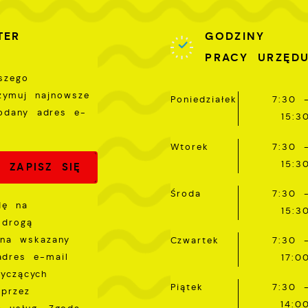
romocyjne pliki cookies służą do prezentowania Ci naszy
ięcej
omunikatów na podstawie analizy Twoich upodobań oraz
TER
GODZINY
woich zwyczajów dotyczących przeglądanej witryny
nternetowej. Treści promocyjne mogą pojawić się na
PRACY URZĘD
tronach podmiotów trzecich lub firm będących naszymi
szego
artnerami oraz innych dostawców usług. Firmy te działają
rzymuj najnowsze
Poniedziałek
7:30 
 charakterze pośredników prezentujących nasze treści w
odany adres e-
ostaci wiadomości, ofert, komunikatów mediów
15:3
połecznościowych.
Wtorek
7:30 
15:3
Środa
7:30 
dę na
15:3
 drogą
 na wskazany
Czwartek
7:30 
adres e-mail
17:0
tyczących
Piątek
7:30 
przez
14:0