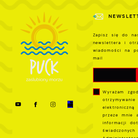
P
W
k
NEWSLET
T
i
s
Zapisz się do na
p
newslettera i ot
w
wiadomości na p
p
mail
s
Wyrażam zgo
otrzymywanie
elektroniczną
przeze mnie 
informacji do
świadczonych 