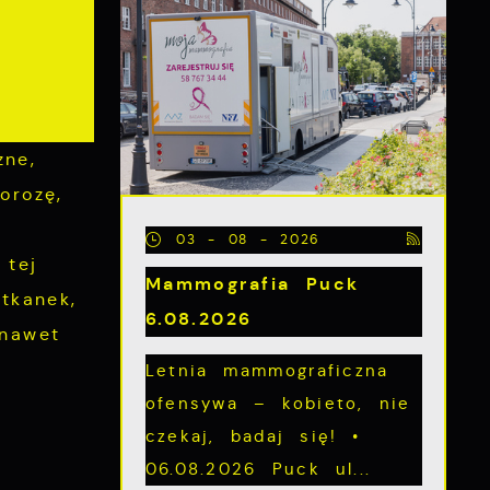
ne,
orozę,
03 - 08 - 2026
 tej
Mammografia Puck
tkanek,
6.08.2026
nawet
Letnia mammograficzna
ofensywa – kobieto, nie
czekaj, badaj się! •
06.08.2026 Puck ul...