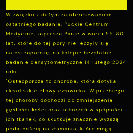
zgody na funkcjonalne i personalizacyjne pliki
Analityczne pliki cookies pomagają nam
cookies gwarantuje dostępność większej ilości
rozwijać się i dostosowywać do Twoich
W związku z dużym zainteresowaniem
funkcji na stronie.
potrzeb.
ostatniego badania, Puckie Centrum
Medyczne, zaprasza Panie w wieku 55-80
Cookies analityczne pozwalają na uzyskanie
Więcej
lat, które do tej pory nie leczyły się
informacji w zakresie wykorzystywania witryny
na osteoporozę, na kolejne bezpłatne
internetowej, miejsca oraz częstotliwości, z
Reklamowe
jaką odwiedzane są nasze serwisy www. Dane
badanie densytometryczne 14 lutego 2024
pozwalają nam na ocenę naszych serwisów
roku.
Dzięki reklamowym plikom cookies
internetowych pod względem ich popularności
prezentujemy Ci najciekawsze informacje i
"Osteoporoza to choroba, która dotyka
wśród użytkowników. Zgromadzone informacje
aktualności na stronach naszych partnerów.
układ szkieletowy człowieka. W przebiegu
są przetwarzane w formie zanonimizowanej.
tej choroby dochodzi do zmniejszenia
Wyrażenie zgody na analityczne pliki cookies
Promocyjne pliki cookies służą do
Więcej
gęstości kości oraz zaburzeń w spójności
gwarantuje dostępność wszystkich
prezentowania Ci naszych komunikatów na
funkcjonalności.
ich tkanek, co skutkuje znacznie wyższą
podstawie analizy Twoich upodobań oraz
podatnością na złamania, które mogą
Twoich zwyczajów dotyczących przeglądanej