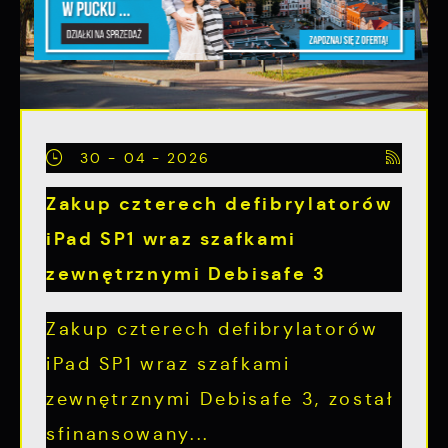
30 - 04 - 2026
Zakup czterech defibrylatorów
iPad SP1 wraz szafkami
zewnętrznymi Debisafe 3
Zakup czterech defibrylatorów
iPad SP1 wraz szafkami
zewnętrznymi Debisafe 3, został
sfinansowany...