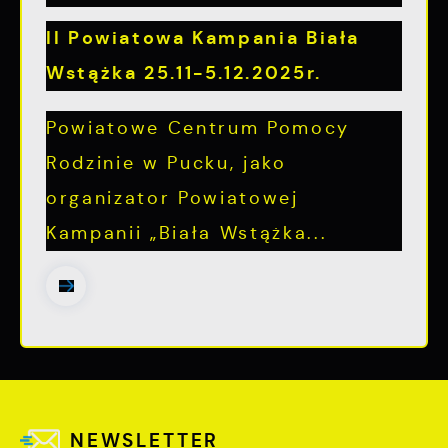
II Powiatowa Kampania Biała
Wstążka 25.11-5.12.2025r.
Powiatowe Centrum Pomocy
Rodzinie w Pucku, jako
organizator Powiatowej
Kampanii „Biała Wstążka...
NEWSLETTER