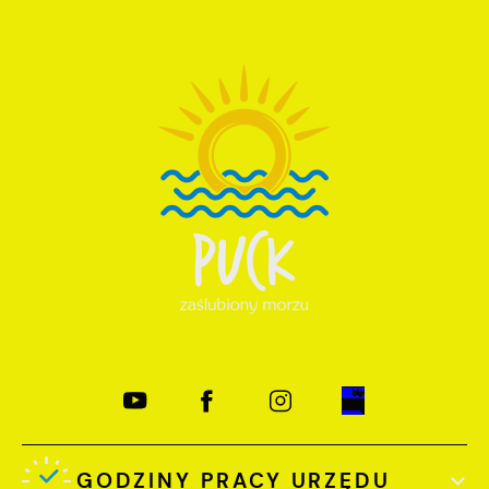
GODZINY PRACY URZĘDU