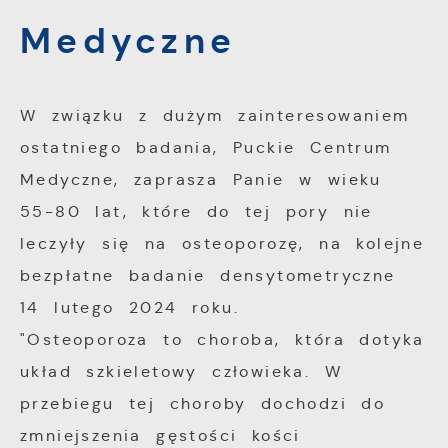
Analityczne
dopasowanie jej do Twoich indywidualnych
Medyczne
preferencji. Wyrażenie zgody na
Analityczne pliki cookies pomagają nam
funkcjonalne i personalizacyjne pliki cookies
rozwijać się i dostosowywać do Twoich
gwarantuje dostępność większej ilości
potrzeb.
funkcji na stronie.
W związku z dużym zainteresowaniem
ostatniego badania, Puckie Centrum
Cookies analityczne pozwalają na uzyskanie
Więcej
informacji w zakresie wykorzystywania
Medyczne, zaprasza Panie w wieku
witryny internetowej, miejsca oraz
55-80 lat, które do tej pory nie
Reklamowe
częstotliwości, z jaką odwiedzane są nasze
leczyły się na osteoporozę, na kolejne
serwisy www. Dane pozwalają nam na
Dzięki reklamowym plikom cookies
bezpłatne badanie densytometryczne
ocenę naszych serwisów internetowych pod
prezentujemy Ci najciekawsze informacje i
14 lutego 2024 roku.
względem ich popularności wśród
aktualności na stronach naszych partnerów.
"Osteoporoza to choroba, która dotyka
użytkowników. Zgromadzone informacje są
przetwarzane w formie zanonimizowanej.
układ szkieletowy człowieka. W
Promocyjne pliki cookies służą do
Więcej
Wyrażenie zgody na analityczne pliki
prezentowania Ci naszych komunikatów na
przebiegu tej choroby dochodzi do
cookies gwarantuje dostępność wszystkich
podstawie analizy Twoich upodobań oraz
zmniejszenia gęstości kości