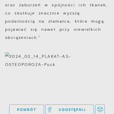
funkcjonalności.
Twoich zwyczajów dotyczących przeglądanej
oraz zaburzeń w spójności ich tkanek,
witryny internetowej. Treści promocyjne
co skutkuje znacznie wyższą
mogą pojawić się na stronach podmiotów
podatnością na złamania, które mogą
trzecich lub firm będących naszymi
pojawiać się nawet przy niewielkich
partnerami oraz innych dostawców usług.
Firmy te działają w charakterze
obciążeniach."
pośredników prezentujących nasze treści w
postaci wiadomości, ofert, komunikatów
mediów społecznościowych.
POWRÓT
UDOSTĘPNIJ