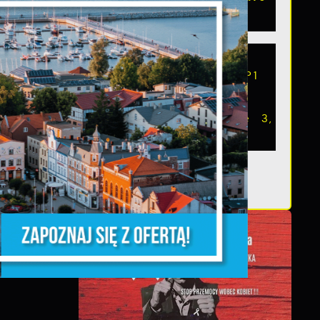
3
Zakup czterech
defibrylatorów iPad SP1
wraz szafkami
zewnętrznymi Debisafe 3,
został sfinansowany...
z,