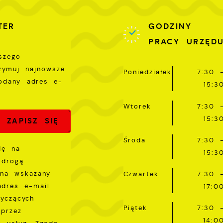
romocyjne pliki cookies służą do prezentowania Ci naszy
ięcej
omunikatów na podstawie analizy Twoich upodobań oraz
TER
GODZINY
woich zwyczajów dotyczących przeglądanej witryny
nternetowej. Treści promocyjne mogą pojawić się na
PRACY URZĘD
tronach podmiotów trzecich lub firm będących naszymi
szego
artnerami oraz innych dostawców usług. Firmy te działają
rzymuj najnowsze
Poniedziałek
7:30 
 charakterze pośredników prezentujących nasze treści w
odany adres e-
ostaci wiadomości, ofert, komunikatów mediów
15:3
połecznościowych.
Wtorek
7:30 
15:3
Środa
7:30 
dę na
15:3
 drogą
 na wskazany
Czwartek
7:30 
adres e-mail
17:0
tyczących
Piątek
7:30 
przez
14:0