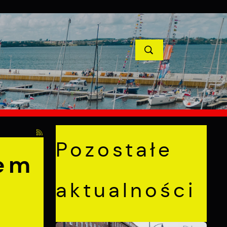
YCJE
PROJEKTY UNIJNE
KONTAKT
POPRZEDNI
NASTĘPNY
uckie Centrum Medyczne
Pozostałe
em
aktualności