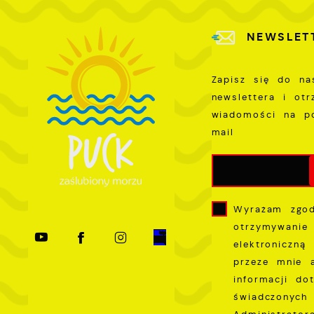
P
W
k
NEWSLET
T
i
s
Zapisz się do na
p
newslettera i ot
w
wiadomości na p
p
mail
s
Wyrażam zgo
otrzymywanie
elektroniczną
przeze mnie 
informacji do
świadczonych 