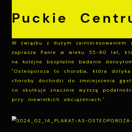
Puckie Cent
W związku z dużym zainteresowaniem o
zaprasza Panie w wieku 55-80 lat, któ
na kolejne bezpłatne badanie densytom
"Osteoporoza to choroba, która dotyka
choroby dochodzi do zmniejszenia gęst
co skutkuje znacznie wyższą podatnoś
przy niewielkich obciążeniach."