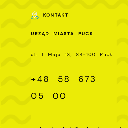
ch
KONTAKT
U
URZĄD MIASTA PUCK
-
0
ul. 1 Maja 13, 84-100 Puck
-
0
+48 58 673
-
0
05 00
-
0
-
0