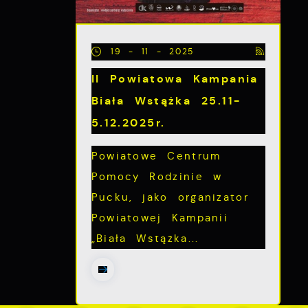
19 - 11 - 2025
z
II Powiatowa Kampania
Biała Wstążka 25.11-
5.12.2025r.
Powiatowe Centrum
Pomocy Rodzinie w
Pucku, jako organizator
Powiatowej Kampanii
„Biała Wstążka...