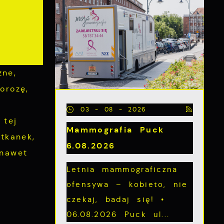
ne,
orozę,
03 - 08 - 2026
 tej
Mammografia Puck
tkanek,
6.08.2026
nawet
Letnia mammograficzna
ofensywa – kobieto, nie
czekaj, badaj się! •
06.08.2026 Puck ul...