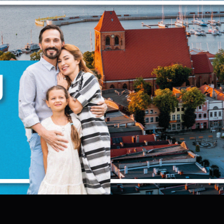
zanujemy Twoją prywatność. Możesz zmienić ustawienia
ookies lub zaakceptować je wszystkie. W dowolnym
omencie możesz dokonać zmiany swoich ustawień.
iezbędne
iezbędne pliki cookies służą do prawidłowego
unkcjonowania strony internetowej i umożliwiają Ci
omfortowe korzystanie z oferowanych przez nas usług.
liki cookies odpowiadają na podejmowane przez Ciebie
ięcej
ziałania w celu m.in. dostosowania Twoich ustawień
ZAPISZ WYBRANE
referencji prywatności, logowania czy wypełniania
ormularzy. Dzięki plikom cookies strona, z której korzystas
unkcjonalne i personalizacyjne
oże działać bez zakłóceń.
ZEZWÓL NA WSZYSTKIE
ego typu pliki cookies umożliwiają stronie internetowej
apamiętanie wprowadzonych przez Ciebie ustawień oraz