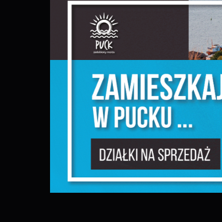
S
c
m
N
N
f
k
P
W
d
p
f
F
m
T
z