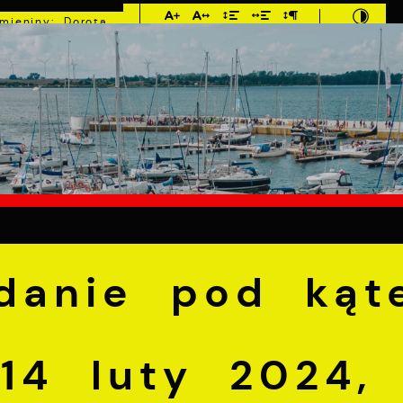
Imieniny: Dorota,
Konrad, Kajetan
C
E
MIESZKANIEC
TURYSTYKA
INWEST
łatne badanie pod kątem osteoporozy, 14 luty 2024, P
adanie pod kąt
 14 luty 2024,