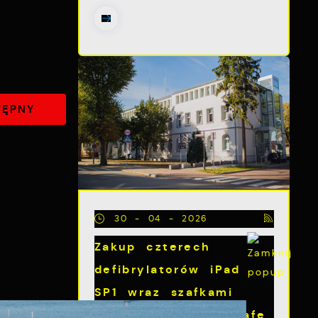
TĘPNY
30 - 04 - 2026
Zakup czterech
defibrylatorów iPad
SP1 wraz szafkami
zewnętrznymi Debisafe