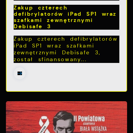
Zakup czterech
defibrylatorów iPad SP1 wraz
szafkami zewnętrznymi
Debisafe 3
Zakup czterech defibrylatorów
iPad SP1 wraz szafkami
zewnętrznymi Debisafe 3,
został sfinansowany...