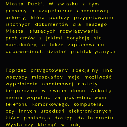
Więcej
informacji w zakresie wykorzystywania
Miasta Puck”. W związku z tym
witryny internetowej, miejsca oraz
prosimy o uzupełnienie anonimowej
częstotliwości, z jaką odwiedzane są nasze
ankiety, która posłuży przygotowaniu
Reklamowe
serwisy www. Dane pozwalają nam na
istotnych dokumentów dla naszego
ocenę naszych serwisów internetowych pod
Dzięki reklamowym plikom cookies
Miasta, służących rozwiązywaniu
względem ich popularności wśród
prezentujemy Ci najciekawsze informacje i
problemów z jakimi borykają się
użytkowników. Zgromadzone informacje są
aktualności na stronach naszych partnerów.
przetwarzane w formie zanonimizowanej.
mieszkańcy, a także zaplanowaniu
Wyrażenie zgody na analityczne pliki
odpowiednich działań profilaktycznych.
Promocyjne pliki cookies służą do
cookies gwarantuje dostępność wszystkich
Więcej
prezentowania Ci naszych komunikatów na
funkcjonalności.
podstawie analizy Twoich upodobań oraz
Poprzez przygotowany specjalny link,
Twoich zwyczajów dotyczących przeglądanej
witryny internetowej. Treści promocyjne
wszyscy mieszkańcy mają możliwość
mogą pojawić się na stronach podmiotów
wypełnienia anonimowej ankiety
trzecich lub firm będących naszymi
bezpiecznie w swoim domu. Ankietę
partnerami oraz innych dostawców usług.
można wypełnić za pośrednictwem
Firmy te działają w charakterze
telefonu komórkowego, komputera,
pośredników prezentujących nasze treści w
czy innych urządzeń elektronicznych,
postaci wiadomości, ofert, komunikatów
mediów społecznościowych.
które posiadają dostęp do Internetu.
Wystarczy kliknąć w link,