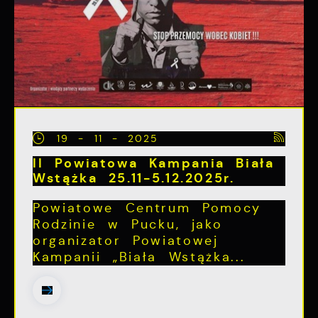
19 - 11 - 2025
II Powiatowa Kampania Biała
Wstążka 25.11-5.12.2025r.
Powiatowe Centrum Pomocy
Rodzinie w Pucku, jako
organizator Powiatowej
Kampanii „Biała Wstążka...