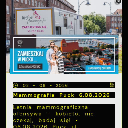
03 - 08 - 2026
Mammografia Puck 6.08.2026
Letnia mammograficzna
ofensywa – kobieto, nie
czekaj, badaj się! •
06.08.2026 Puck ul...