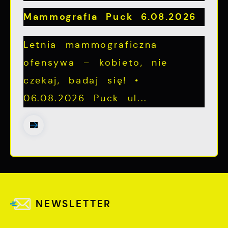
Mammografia Puck 6.08.2026
Letnia mammograficzna
ofensywa – kobieto, nie
czekaj, badaj się! •
06.08.2026 Puck ul...
NEWSLETTER