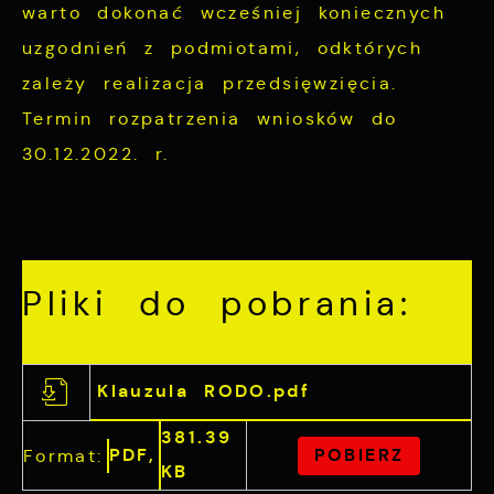
funkcjonalności.
warto dokonać wcześniej koniecznych
Twoich zwyczajów dotyczących przeglądanej
uzgodnień z podmiotami, odktórych
witryny internetowej. Treści promocyjne
mogą pojawić się na stronach podmiotów
zależy realizacja przedsięwzięcia.
trzecich lub firm będących naszymi
Termin rozpatrzenia wniosków do
partnerami oraz innych dostawców usług.
30.12.2022. r.
Firmy te działają w charakterze
pośredników prezentujących nasze treści w
postaci wiadomości, ofert, komunikatów
mediów społecznościowych.
Pliki do pobrania:
Klauzula RODO.pdf
381.39
PDF,
POBIERZ
Format:
KB