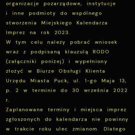
Analityczne
organizacje pozarządowe, instytucje
dopasowanie jej do Twoich indywidualnych
preferencji. Wyrażenie zgody na
i inne podmioty do wspólnego
Analityczne pliki cookies pomagają nam
funkcjonalne i personalizacyjne pliki
rozwijać się i dostosowywać do Twoich
stworzenia Miejskiego Kalendarza
cookies gwarantuje dostępność większej
potrzeb.
Imprez na rok 2023.
ilości funkcji na stronie.
W tym celu należy pobrać wniosek
Cookies analityczne pozwalają na uzyskanie
Więcej
wraz z podpisaną klauzulą RODO
informacji w zakresie wykorzystywania
(załączniki poniżej) i wypełniony
witryny internetowej, miejsca oraz
Reklamowe
złożyć w Biurze Obsługi Klienta
częstotliwości, z jaką odwiedzane są nasze
serwisy www. Dane pozwalają nam na
Urzędu Miasta Puck, ul. 1-go Maja 13,
Dzięki reklamowym plikom cookies
ocenę naszych serwisów internetowych pod
p. 2 w terminie do 30 września 2022
prezentujemy Ci najciekawsze informacje i
względem ich popularności wśród
aktualności na stronach naszych partnerów.
r.
użytkowników. Zgromadzone informacje są
Zaplanowane terminy i miejsca imprez
przetwarzane w formie zanonimizowanej.
Promocyjne pliki cookies służą do
Więcej
zgłoszonych do kalendarza nie powinny
Wyrażenie zgody na analityczne pliki
prezentowania Ci naszych komunikatów na
w trakcie roku ulec zmianom. Dlatego
cookies gwarantuje dostępność wszystkich
podstawie analizy Twoich upodobań oraz