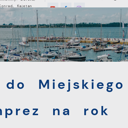
Konrad, Kajetan
°C
E
MIESZKANIEC
TURYSTYKA
INWEST
Miejskiego Kalendarza Imprez na rok 2023!
 do Miejskiego
mprez na rok