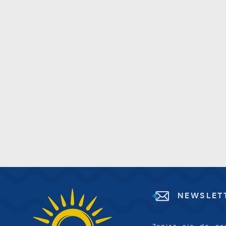
c
A
s
d
C
W
z
c
D
R
i
D
u
n
f
p
c
P
W
k
T
i
s
p
NEWSLET
w
p
s