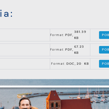
ia:
381.39
POB
Format:
PDF,
KB
67.23
POB
Format:
PDF,
KB
POB
Format:
DOC,
20 KB
Ustawienia
ĘPNIJ
POPRZEDNI
NAST
zanujemy Twoją prywatność. Możesz zmienić ustawienia
ookies lub zaakceptować je wszystkie. W dowolnym
omencie możesz dokonać zmiany swoich ustawień.