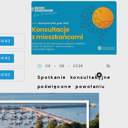
IERZ
IERZ
06 - 08 - 2026
IERZ
Spotkanie konsultacyjne
poświęcone powołaniu
związku
metropolitalnego w
ĘPNY
województwie
pomorskim