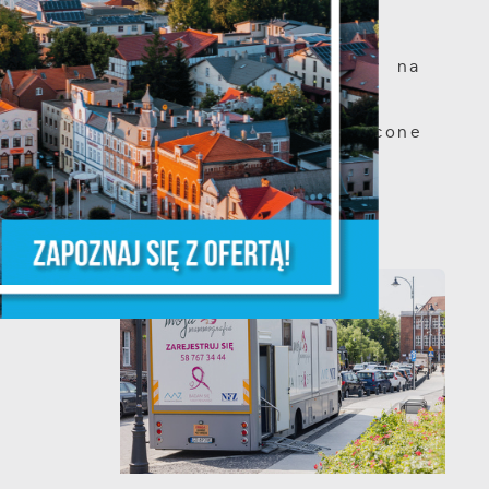
Szanowni Państwo,
serdecznie zapraszamy na
otwarte spotkanie
konsultacyjne, poświęcone
powołaniu...
z,
z