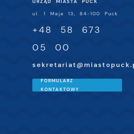
URZĄD MIASTA PUCK
-
ul. 1 Maja 13, 84-100 Puck
0
+48 58 673
-
0
05 00
-
0
sekretariat@miastopuck.
-
0
FORMULARZ
KONTAKTOWY
-
0