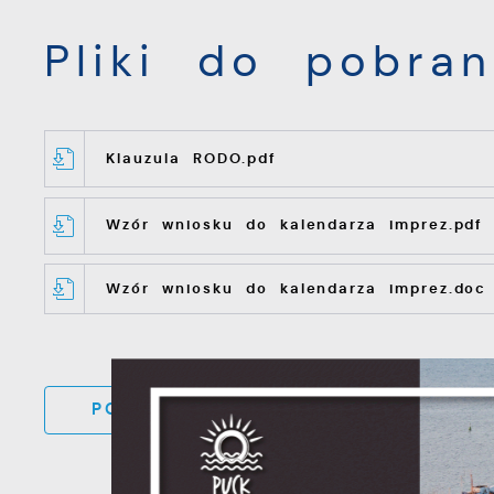
Pliki do pobran
Klauzula RODO.pdf
Wzór wniosku do kalendarza imprez.pdf
Wzór wniosku do kalendarza imprez.doc
DO
POWRÓT
UDOST
KATEGORII
S
c
m