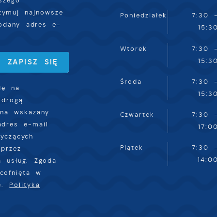
szego
rzymuj najnowsze
Poniedziałek
7:30 
odany adres e-
15:3
Wtorek
7:30 
15:3
Środa
7:30 
dę na
15:3
 drogą
 na wskazany
Czwartek
7:30 
adres e-mail
17:0
tyczących
Piątek
7:30 
przez
14:0
a usług. Zgoda
cofnięta w
ie.
Polityka