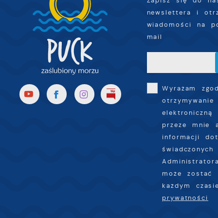
Zapisz się do na
newslettera i ot
wiadomości na p
mail
Wyrażam zgo
otrzymywanie
elektroniczną
przeze mnie 
informacji do
świadczonych 
Administrator
może zostać 
każdym czas
prywatności