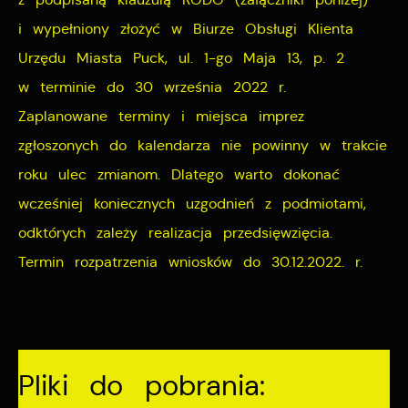
i wypełniony złożyć w Biurze Obsługi Klienta
Cookies analityczne pozwalają na uzyskanie informacji
Więcej
Urzędu Miasta Puck, ul. 1-go Maja 13, p. 2
w zakresie wykorzystywania witryny internetowej,
w terminie do 30 września 2022 r.
miejsca oraz częstotliwości, z jaką odwiedzane są
Reklamowe
nasze serwisy www. Dane pozwalają nam na ocenę
Zaplanowane terminy i miejsca imprez
naszych serwisów internetowych pod względem ich
Dzięki reklamowym plikom cookies prezentujemy Ci
zgłoszonych do kalendarza nie powinny w trakcie
popularności wśród użytkowników. Zgromadzone
najciekawsze informacje i aktualności na stronach
roku ulec zmianom. Dlatego warto dokonać
informacje są przetwarzane w formie zanonimizowanej.
naszych partnerów.
wcześniej koniecznych uzgodnień z podmiotami,
Wyrażenie zgody na analityczne pliki cookies
odktórych zależy realizacja przedsięwzięcia.
gwarantuje dostępność wszystkich funkcjonalności.
Promocyjne pliki cookies służą do prezentowania Ci
Więcej
Termin rozpatrzenia wniosków do 30.12.2022. r.
naszych komunikatów na podstawie analizy Twoich
upodobań oraz Twoich zwyczajów dotyczących
przeglądanej witryny internetowej. Treści promocyjne
mogą pojawić się na stronach podmiotów trzecich lub
firm będących naszymi partnerami oraz innych
Pliki do pobrania:
dostawców usług. Firmy te działają w charakterze