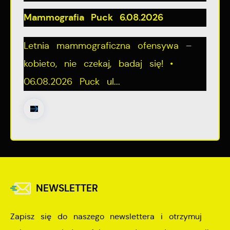
Mammografia Puck 6.08.2026
Letnia mammograficzna ofensywa –
kobieto, nie czekaj, badaj się! •
06.08.2026 Puck ul...
NEWSLETTER
Zapisz się do naszego newslettera i otrzymuj