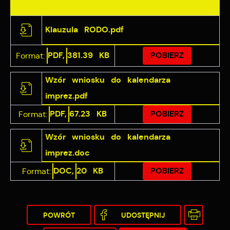
pośredników prezentujących nasze treści w postaci
wiadomości, ofert, komunikatów mediów
Klauzula RODO.pdf
społecznościowych.
PDF,
381.39 KB
POBIERZ
Format:
Wzór wniosku do kalendarza
imprez.pdf
PDF,
67.23 KB
POBIERZ
Format:
Wzór wniosku do kalendarza
imprez.doc
DOC,
20 KB
POBIERZ
Format:
POWRÓT
UDOSTĘPNIJ