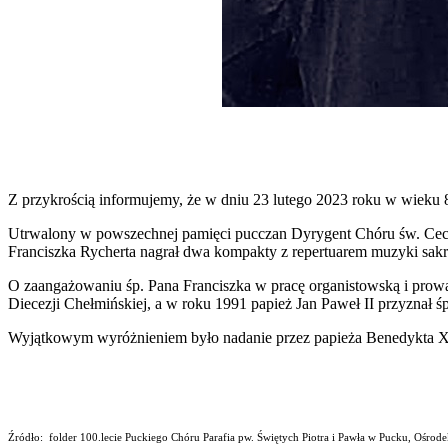
Z przykrością informujemy, że w dniu 23 lutego 2023 roku w wieku 8
Utrwalony w powszechnej pamięci pucczan Dyrygent Chóru św. Cecylii 
Franciszka Rycherta nagrał dwa kompakty z repertuarem muzyki sakr
O zaangażowaniu śp. Pana Franciszka w pracę organistowską i prowa
Diecezji Chełmińskiej, a w roku 1991 papież Jan Paweł II przyznał śp
Wyjątkowym wyróżnieniem było nadanie przez papieża Benedykta XV
Źródło: folder 100.lecie Puckiego Chóru Parafia pw. Świętych Piotra i Pawła w Pucku, Ośrode