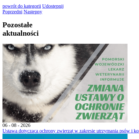
powrót
do kategorii
Udostępnij
Poprzedni
Następny
Pozostałe
aktualności
06 - 08 - 2026
Ustawa dotycząca ochrony zwięrząt w zakresie utrzymania psów i ko