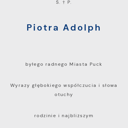
Ś. † P.
się na stronach podmiotów trzecich lub firm
będących naszymi partnerami oraz innych
dostawców usług. Firmy te działają w
Piotra Adolph
charakterze pośredników prezentujących nasze
treści w postaci wiadomości, ofert,
komunikatów mediów społecznościowych.
byłego radnego Miasta Puck
Wyrazy głębokiego współczucia i słowa
otuchy
rodzinie i najbliższym