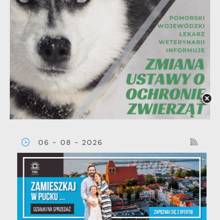
06 - 08 - 2026
Ustawa dotycząca ochrony
zwięrząt w zakresie utrzymania
psów i kotów - zmiany w
przepisach.