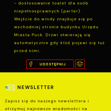
- dostosowanie toalet dla osób
niepełnosprawnych (parter).
Wejście do windy znajduje się po
wschodniej stronie budynku Urzędu
Miasta Puck. Drzwi otwierają się
automatycznie gdy ktoś pojawi się tuż
przed nimi.
UDOSTĘPNIJ
NEWSLETTER
Zapisz się do naszego newslettera i
otrzymuj najnowsze wiadomości na