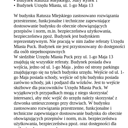
• Budynek Ratusza Miejskiego, Stary Rynek 1
• Budynek Urzędu Miasta, ul. 1-go Maja 13
W budynku Ratusza Miejskiego zastosowano rozwiązania
przestrzenne, funkcjonalne i techniczne zapewniające
dostosowanie budynku do obecnie obowiązujących
przepisów i norm, m.in. bezpieczeństwa użytkowania,
bezpieczeństwa ppoż. Budynek jest budynkiem
reprezentatywnym. Nie pracują w nim żadne referaty Urzędu
Miasta Puck. Budynek nie jest przystosowany do dostępności
dla osób niepełnosprawnych
W siedzibie Urzędu Miasta Puck przy ul. 1-go Maja 13
znajdują się wszystkie referaty. Budynek posiada dwa
wejścia, jedno od ul. 1-go Maja , jedno od strony parkingu
znajdującego się na tyłach budynku urzędu. Wejście od ul. 1-
go Maja posiada schody, wejście od tyłu budynku posiada
zarówno schody, jak i podjazd dla wózków. Jest to wejście
służbowe dla pracowników Urzędu Miasta Puck. W
wyjątkowych przypadkach mogą z niego skorzystać
interesanci, aby móc wejść do urzędu należy skorzystać z
dzwonka umieszczonego przy drzwiach. W budynku
zastosowano rozwiązania przestrzenne, funkcjonalne i
techniczne zapewniające dostosowanie budynku do obecnie
obowiązujących przepisów i norm, m.in. bezpieczeństwa
użytkowania, bezpieczeństwa ppoż. oraz dostępności dla