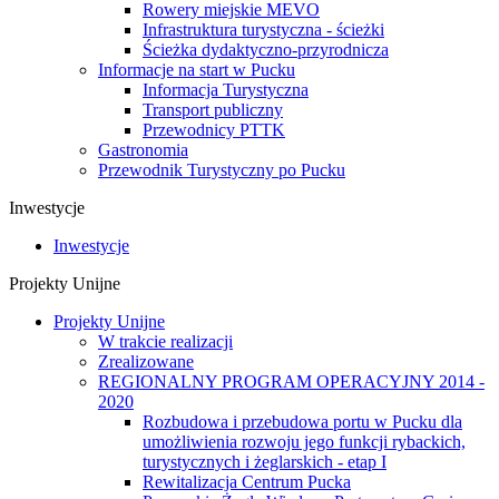
Rowery miejskie MEVO
Infrastruktura turystyczna - ścieżki
Ścieżka dydaktyczno-przyrodnicza
Informacje na start w Pucku
Informacja Turystyczna
Transport publiczny
Przewodnicy PTTK
Gastronomia
Przewodnik Turystyczny po Pucku
Inwestycje
Inwestycje
Projekty Unijne
Projekty Unijne
W trakcie realizacji
Zrealizowane
REGIONALNY PROGRAM OPERACYJNY 2014 -
2020
Rozbudowa i przebudowa portu w Pucku dla
umożliwienia rozwoju jego funkcji rybackich,
turystycznych i żeglarskich - etap I
Rewitalizacja Centrum Pucka