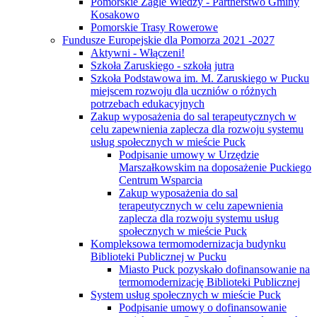
Pomorskie Żagle Wiedzy - Partnerstwo Gminy
Kosakowo
Pomorskie Trasy Rowerowe
Fundusze Europejskie dla Pomorza 2021 -2027
Aktywni - Włączeni!
Szkoła Zaruskiego - szkołą jutra
Szkoła Podstawowa im. M. Zaruskiego w Pucku
miejscem rozwoju dla uczniów o różnych
potrzebach edukacyjnych
Zakup wyposażenia do sal terapeutycznych w
celu zapewnienia zaplecza dla rozwoju systemu
usług społecznych w mieście Puck
Podpisanie umowy w Urzędzie
Marszałkowskim na doposażenie Puckiego
Centrum Wsparcia
Zakup wyposażenia do sal
terapeutycznych w celu zapewnienia
zaplecza dla rozwoju systemu usług
społecznych w mieście Puck
Kompleksowa termomodernizacja budynku
Biblioteki Publicznej w Pucku
Miasto Puck pozyskało dofinansowanie na
termomodernizację Biblioteki Publicznej
System usług społecznych w mieście Puck
Podpisanie umowy o dofinansowanie