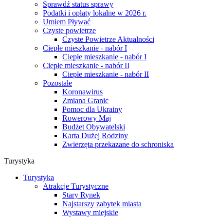
Sprawdź status sprawy
Podatki i opłaty lokalne w 2026 r.
Umiem Pływać
Czyste powietrze
Czyste Powietrze Aktualności
Ciepłe mieszkanie - nabór I
Ciepłe mieszkanie - nabór I
Ciepłe mieszkanie - nabór II
Ciepłe mieszkanie - nabór II
Pozostałe
Koronawirus
Zmiana Granic
Pomoc dla Ukrainy
Rowerowy Maj
Budżet Obywatelski
Karta Dużej Rodziny
Zwierzęta przekazane do schroniska
Turystyka
Turystyka
Atrakcje Turystyczne
Stary Rynek
Najstarszy zabytek miasta
Wystawy miejskie