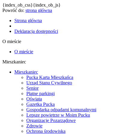
{index_ob_css}{index_ob_js}
Powróć do:
strona główna
Strona główna
Deklaracja dostępności
O mieście
O mieście
Mieszkaniec
Mieszkaniec
Pucka Karta Mieszkańca
Urząd Stanu Cywilnego
Senior
Płatne parkingi
Oświata
Gazetka Pucka
Gospodarka odpadami komunalnymi
Lepsze powietrze w Moim Pucku
Organizacje Pozarządowe
Zdrowie
Ochrona środowiska