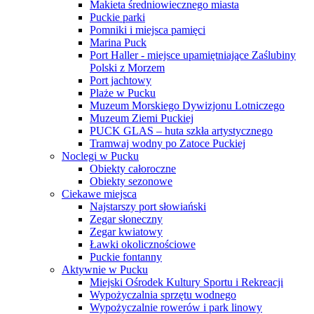
Makieta średniowiecznego miasta
Puckie parki
Pomniki i miejsca pamięci
Marina Puck
Port Haller - miejsce upamiętniające Zaślubiny
Polski z Morzem
Port jachtowy
Plaże w Pucku
Muzeum Morskiego Dywizjonu Lotniczego
Muzeum Ziemi Puckiej
PUCK GLAS – huta szkła artystycznego
Tramwaj wodny po Zatoce Puckiej
Noclegi w Pucku
Obiekty całoroczne
Obiekty sezonowe
Ciekawe miejsca
Najstarszy port słowiański
Zegar słoneczny
Zegar kwiatowy
Ławki okolicznościowe
Puckie fontanny
Aktywnie w Pucku
Miejski Ośrodek Kultury Sportu i Rekreacji
Wypożyczalnia sprzętu wodnego
Wypożyczalnie rowerów i park linowy