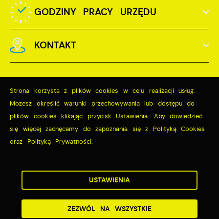
GODZINY PRACY URZĘDU
KONTAKT
Strona korzysta z plików cookies w celu realizacji usług.
Możesz określić warunki przechowywania lub dostępu do
Odwiedzin: 3731814
plików cookies klikając przycisk Ustawienia. Aby dowiedzieć
Online: 414
się więcej zachęcamy do zapoznania się z Polityką Cookies
oraz Polityką Prywatności.
ZAPISZ WYBRANE
Copyright by miastopuck.pl
ZEZWÓL NA WSZYSTKIE
USTAWIENIA
Powered by
2ClickPortal®
- Portale nowej generacji
ZEZWÓL NA WSZYSTKIE