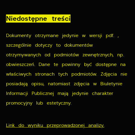
dostawców usług. Firmy te działają w charakterze
pośredników prezentujących nasze treści w postaci
Niedostępne treści
wiadomości, ofert, komunikatów mediów
społecznościowych.
Dokumenty otrzymane jedynie w wersji pdf. ,
szczególnie dotyczy to dokumentów
otrzymywanych od podmiotów zewnętrznych, np.
obwieszczeń. Dane te powinny być dostępne na
właściwych stronach tych podmiotów. Zdjęcia nie
posiadają opisu, natomiast zdjęcia w Biuletynie
Informacji Publicznej mają jedynie charakter
promocyjny lub estetyczny.
Link do wyniku przeprowadzonej analizy.