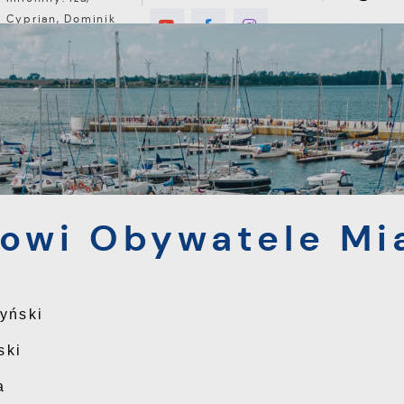
Cyprian, Dominik
5°C
E
MIESZKANIEC
TURYSTYKA
INWEST
O mieście
Honorowi Obywatele Miasta
owi Obywatele Mi
yński
ski
a