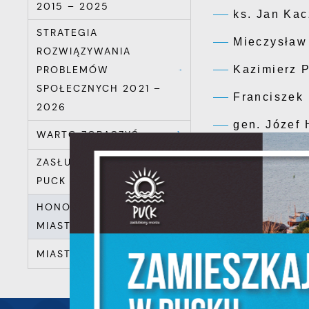
2015 – 2025
ks. Jan Ka
STRATEGIA
Mieczysław
ROZWIĄZYWANIA
Kazimierz 
PROBLEMÓW
SPOŁECZNYCH 2021 –
Franciszek
2026
gen. Józef 
WARTO ZOBACZYĆ
Adam Lipsk
ZASŁUŻENI DLA MIASTA
PUCK
S
l
HONOROWI OBYWATELE
d
MIASTA
MIASTA PARTNERSKIE
N
N