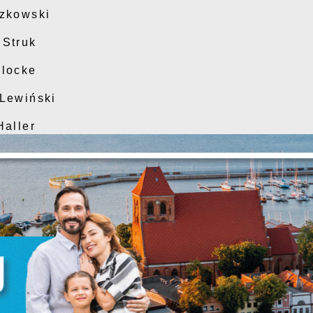
czkowski
 Struk
Plocke
 Lewiński
Haller
Ustawienia
i
zanujemy Twoją prywatność. Możesz zmienić ustawienia cookie
ub zaakceptować je wszystkie. W dowolnym momencie możesz
okonać zmiany swoich ustawień.
iezbędne
iezbędne pliki cookies służą do prawidłowego funkcjonowania