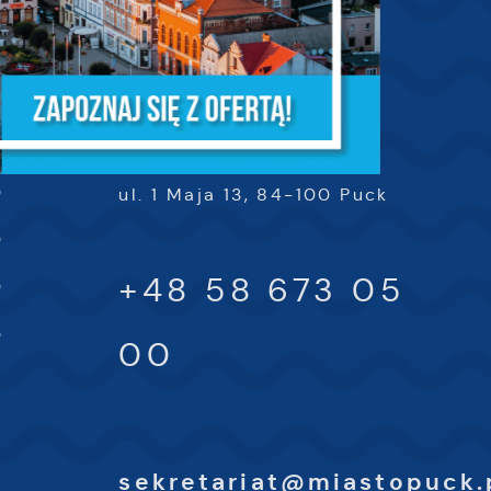
KONTAKT
a
URZĄD MIASTA PUCK
m
0
0
ul. 1 Maja 13, 84-100 Puck
0
+48 58 673 05
0
0
00
e
sekretariat@miastopuck.