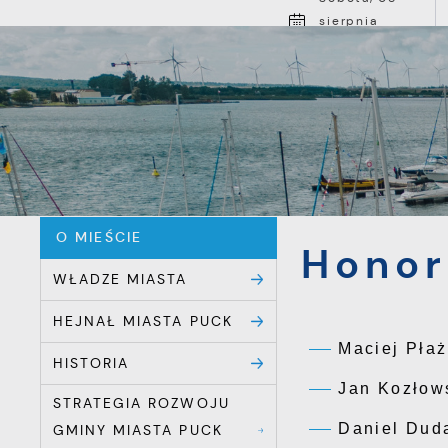
Przejdź do menu.
Przejdź do wyszukiwarki.
Przejdź do treści.
Przejdź do ustawień wielkości czcionki.
Włącz wersję kontrastową strony.
sierpnia
2026
1
Pochmurno
O MIEŚCI
Powróć do:
O Mieście
Strona główna
O MIEŚCIE
Honor
WŁADZE MIASTA
HEJNAŁ MIASTA PUCK
Maciej Płaż
HISTORIA
Jan Kozłow
STRATEGIA ROZWOJU
Daniel Dud
GMINY MIASTA PUCK