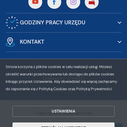
GODZINY PRACY URZĘDU
KONTAKT
Strona korzysta z plików cookies w celu realizacji usług. Możesz
określić warunki przechowywania lub dostępu do plików cookies
Odwiedzin: 3768871
klikając przycisk Ustawienia. Aby dowiedzieć się więcej zachęcamy
do zapoznania się z Polityką Cookies oraz Polityką Prywatności.
Online: 390
ZAPISZ WYBRANE
USTAWIENIA
Copyright by miastopuck.pl
ZEZWÓL NA WSZYSTKIE
Powered by
2ClickPortal®
- Portale nowej generacji