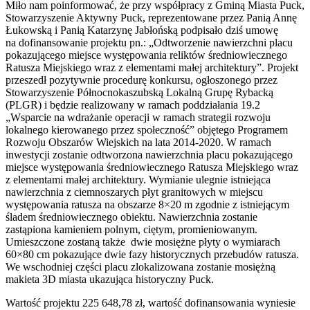
Miło nam poinformować, że przy współpracy z Gminą Miasta Puck,
Stowarzyszenie Aktywny Puck, reprezentowane przez Panią Annę
Łukowską i Panią Katarzynę Jabłońską podpisało dziś umowę
na dofinansowanie projektu pn.: „Odtworzenie nawierzchni placu
pokazującego miejsce występowania reliktów średniowiecznego
Ratusza Miejskiego wraz z elementami małej architektury”. Projekt
przeszedł pozytywnie procedurę konkursu, ogłoszonego przez
Stowarzyszenie Północnokaszubską Lokalną Grupę Rybacką
(PLGR) i będzie realizowany w ramach poddziałania 19.2
„Wsparcie na wdrażanie operacji w ramach strategii rozwoju
lokalnego kierowanego przez społeczność” objętego Programem
Rozwoju Obszarów Wiejskich na lata 2014-2020. W ramach
inwestycji zostanie odtworzona nawierzchnia placu pokazującego
miejsce występowania średniowiecznego Ratusza Miejskiego wraz
z elementami małej architektury. Wymianie ulegnie istniejąca
nawierzchnia z ciemnoszarych płyt granitowych w miejscu
występowania ratusza na obszarze 8×20 m zgodnie z istniejącym
śladem średniowiecznego obiektu. Nawierzchnia zostanie
zastąpiona kamieniem polnym, ciętym, promieniowanym.
Umieszczone zostaną także dwie mosiężne płyty o wymiarach
60×80 cm pokazujące dwie fazy historycznych przebudów ratusza.
We wschodniej części placu zlokalizowana zostanie mosiężną
makieta 3D miasta ukazująca historyczny Puck.
Wartość projektu 225 648,78 zł, wartość dofinansowania wyniesie