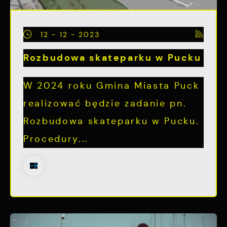
12 - 12 - 2023
Rozbudowa skateparku w Pucku
W 2024 roku Gmina Miasta Puck
realizować będzie zadanie pn.
Rozbudowa skateparku w Pucku.
Procedury...