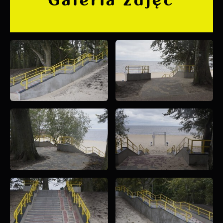
Galeria zdjęć
witryny internetowej. Treści promocyjne mogą
pojawić się na stronach podmiotów trzecich
lub firm będących naszymi partnerami oraz
innych dostawców usług. Firmy te działają w
charakterze pośredników prezentujących nasze
treści w postaci wiadomości, ofert,
komunikatów mediów społecznościowych.