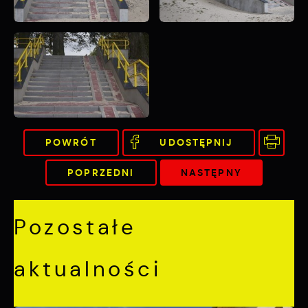
POWRÓT
UDOSTĘPNIJ
POPRZEDNI
NASTĘPNY
Pozostałe
aktualności