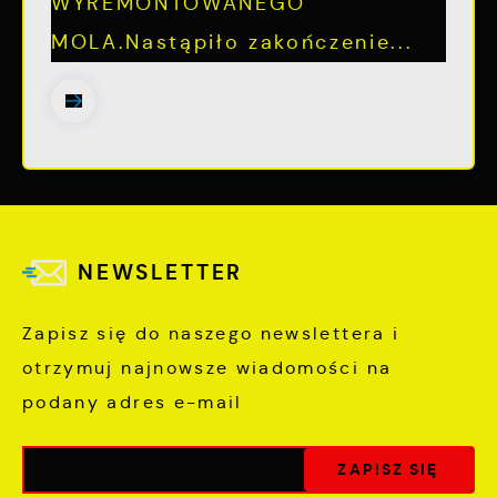
WYREMONTOWANEGO
MOLA.Nastąpiło zakończenie...
NEWSLETTER
Zapisz się do naszego newslettera i
otrzymuj najnowsze wiadomości na
podany adres e-mail