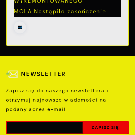
WYREMONTOWANEGO
MOLA.Nastąpiło zakończenie...
NEWSLETTER
Zapisz się do naszego newslettera i
otrzymuj najnowsze wiadomości na
podany adres e-mail