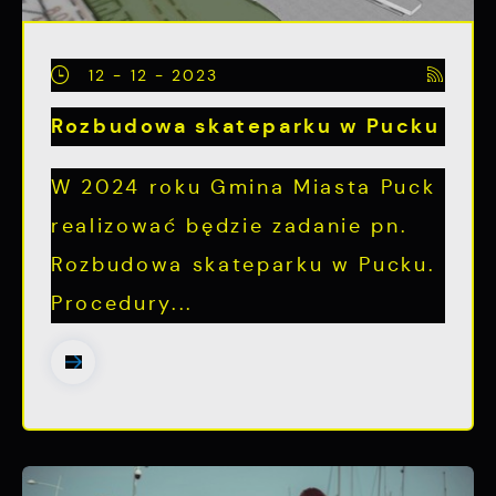
12 - 12 - 2023
Rozbudowa skateparku w Pucku
W 2024 roku Gmina Miasta Puck
realizować będzie zadanie pn.
Rozbudowa skateparku w Pucku.
Procedury...