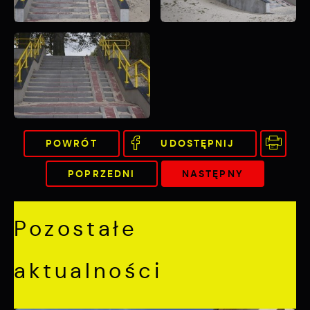
POWRÓT
UDOSTĘPNIJ
POPRZEDNI
NASTĘPNY
Pozostałe
aktualności