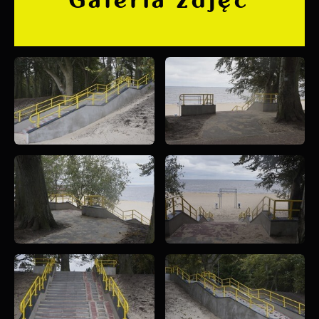
Galeria zdjęć
witryny internetowej. Treści promocyjne mogą
pojawić się na stronach podmiotów trzecich
lub firm będących naszymi partnerami oraz
innych dostawców usług. Firmy te działają w
charakterze pośredników prezentujących nasze
treści w postaci wiadomości, ofert,
komunikatów mediów społecznościowych.