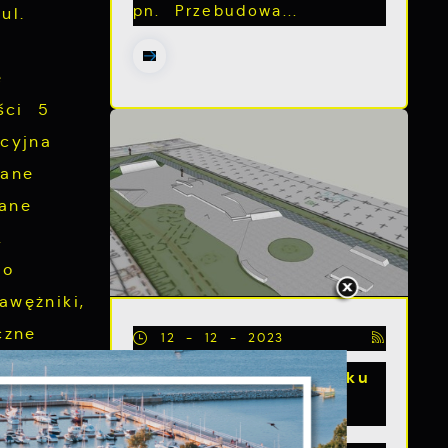
pn. Przebudowa...
ul.
e
ści 5
cyjna
wane
ane
.
do
wężniki,
czne
12 - 12 - 2023
ka na 4
Rozbudowa skateparku
w Pucku