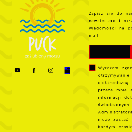
s
Zapisz się do na
newslettera i ot
wiadomości na p
mail
Wyrażam zgo
otrzymywanie
elektroniczną
przeze mnie 
informacji do
świadczonych 
Administrator
może zostać 
każdym czas