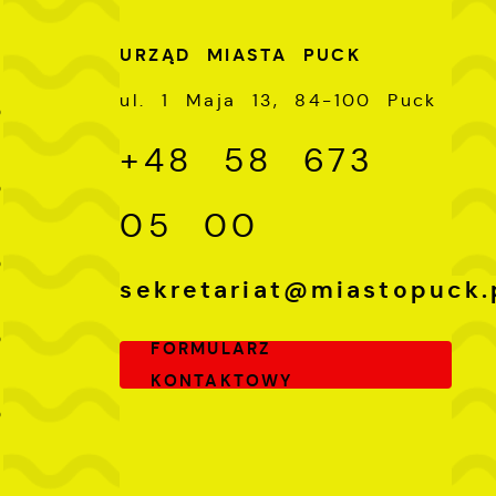
U
URZĄD MIASTA PUCK
-
ul. 1 Maja 13, 84-100 Puck
0
+48 58 673
-
0
05 00
-
0
sekretariat@miastopuck.
-
0
FORMULARZ
KONTAKTOWY
-
0