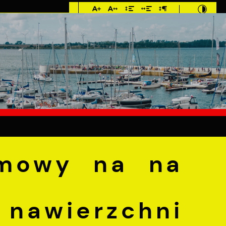
Imieniny: Sława,
Jakub, Stefan
°C
E
MIESZKANIEC
TURYSTYKA
INWEST
 na na modernizację nawierzchni drogi wewnętrznej- ul
umowy na na
 nawierzchni