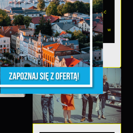
W 2024 roku Gmina
Miasta Puck realizować
będzie zadanie pn.
Rozbudowa skateparku w
Pucku. Procedury...
z,
z