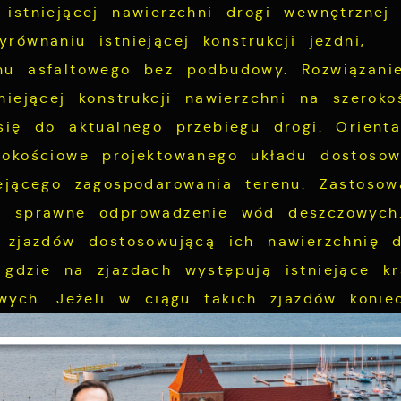
istniejącej nawierzchni drogi wewnętrznej 
ównaniu istniejącej konstrukcji jezdni,
nu asfaltowego bez podbudowy. Rozwiązani
iejącej konstrukcji nawierzchni na szeroko
się do aktualnego przebiegu drogi. Orienta
sokościowe projektowanego układu dostoso
ejącego zagospodarowania terenu. Zastosow
ą sprawne odprowadzenie wód deszczowych
 zjazdów dostosowującą ich nawierzchnię 
gdzie na zjazdach występują istniejące kra
owych. Jeżeli w ciągu takich zjazdów konie
Ustawienia
wego, zaprojektowano wyniesienie krawężni
zanujemy Twoją prywatność. Możesz zmienić ustawienia