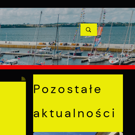
YCJE
PROJEKTY UNIJNE
KONTAKT
POPRZEDNI
NASTĘPNY
. Bławatkowej w Pucku
Pozostałe
aktualności