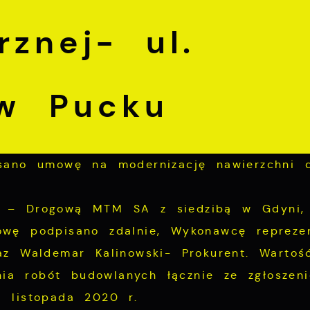
znej- ul.
 w Pucku
sano umowę na modernizację nawierzchni d
 – Drogową MTM SA z siedzibą w Gdyni, 
wę podpisano zdalnie, Wykonawcę reprezen
az Waldemar Kalinowski- Prokurent. Warto
enia robót budowlanych łącznie ze zgłoszen
 listopada 2020 r.