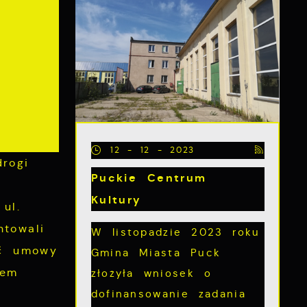
12 - 12 - 2023
rogi
Puckie Centrum
Kultury
ul.
towali
W listopadzie 2023 roku
ść umowy
Gmina Miasta Puck
iem
złożyła wniosek o
dofinansowanie zadania