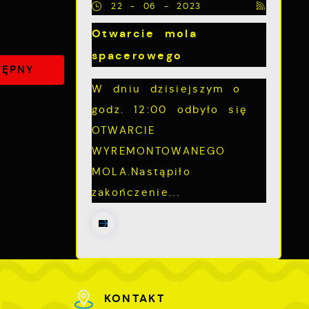
22 - 06 - 2023
Otwarcie mola
spacerowego
TĘPNY
W dniu dzisiejszym o
godz. 12:00 odbyło się
OTWARCIE
WYREMONTOWANEGO
MOLA.Nastąpiło
zakończenie...
ch
KONTAKT