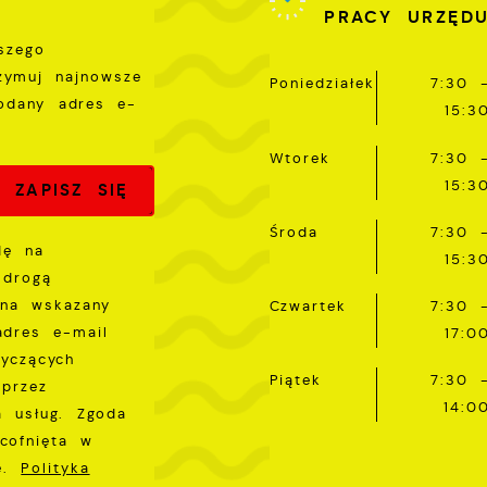
PRACY URZĘD
połecznościowych.
szego
rzymuj najnowsze
Poniedziałek
7:30 
odany adres e-
15:3
Wtorek
7:30 
15:3
Środa
7:30 
dę na
15:3
 drogą
 na wskazany
Czwartek
7:30 
adres e-mail
17:0
tyczących
Piątek
7:30 
przez
14:0
a usług. Zgoda
cofnięta w
ie.
Polityka