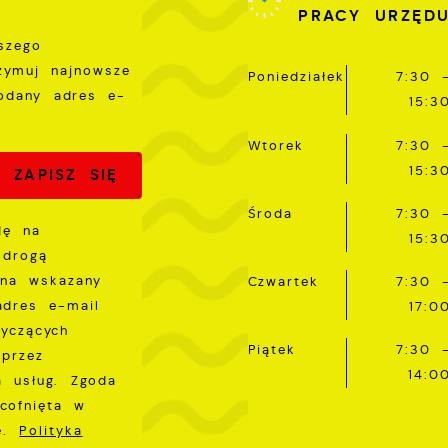
PRACY URZĘD
woich zwyczajów dotyczących przeglądanej witryny
nternetowej. Treści promocyjne mogą pojawić się na
szego
tronach podmiotów trzecich lub firm będących naszymi
rzymuj najnowsze
Poniedziałek
7:30 
artnerami oraz innych dostawców usług. Firmy te działają
odany adres e-
15:3
 charakterze pośredników prezentujących nasze treści w
ostaci wiadomości, ofert, komunikatów mediów
Wtorek
7:30 
połecznościowych.
15:3
Środa
7:30 
dę na
15:3
 drogą
 na wskazany
Czwartek
7:30 
adres e-mail
17:0
tyczących
Piątek
7:30 
przez
14:0
a usług. Zgoda
cofnięta w
ie.
Polityka