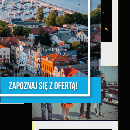
W 2024 roku Gmina
Miasta Puck realizować
będzie zadanie pn.
Rozbudowa skateparku w
Pucku. Procedury...
z,