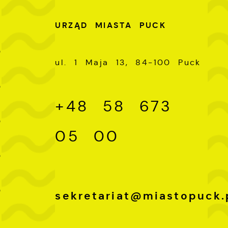
U
URZĄD MIASTA PUCK
-
0
ul. 1 Maja 13, 84-100 Puck
-
0
+48 58 673
-
0
05 00
-
0
-
0
sekretariat@miastopuck.