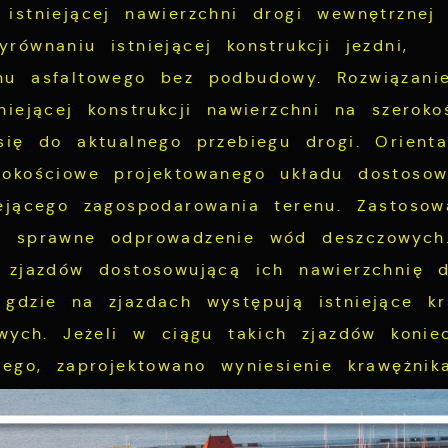
istniejącej nawierzchni drogi wewnętrznej 
ównaniu istniejącej konstrukcji jezdni,
nu asfaltowego bez podbudowy. Rozwiązani
iejącej konstrukcji nawierzchni na szeroko
się do aktualnego przebiegu drogi. Orienta
sokościowe projektowanego układu dostoso
ejącego zagospodarowania terenu. Zastosow
ą sprawne odprowadzenie wód deszczowych
 zjazdów dostosowującą ich nawierzchnię 
gdzie na zjazdach występują istniejące kra
owych. Jeżeli w ciągu takich zjazdów konie
wego, zaprojektowano wyniesienie krawężni
Ustawienia