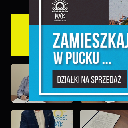
S
c
m
Gale
N
N
f
k
P
W
d
p
f
F
m
T
z
p