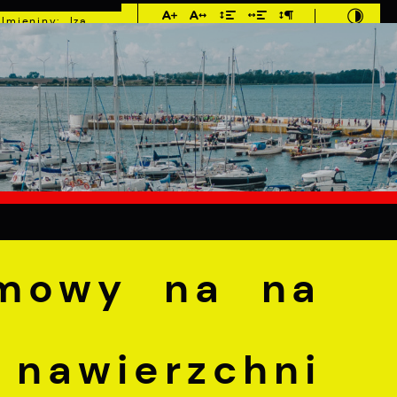
Imieniny: Iza,
Cyprian, Dominik
°C
E
MIESZKANIEC
TURYSTYKA
INWEST
 na na modernizację nawierzchni drogi wewnętrznej- ul
umowy na na
 nawierzchni