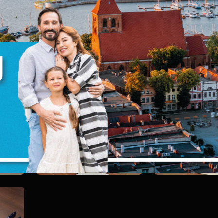
zanujemy Twoją prywatność. Możesz zmienić ustawienia
ookies lub zaakceptować je wszystkie. W dowolnym
omencie możesz dokonać zmiany swoich ustawień.
ria zdjęć
iezbędne
iezbędne pliki cookies służą do prawidłowego
unkcjonowania strony internetowej i umożliwiają Ci
omfortowe korzystanie z oferowanych przez nas usług.
liki cookies odpowiadają na podejmowane przez Ciebie
ięcej
ziałania w celu m.in. dostosowania Twoich ustawień
ZAPISZ WYBRANE
referencji prywatności, logowania czy wypełniania
ormularzy. Dzięki plikom cookies strona, z której korzystas
unkcjonalne i personalizacyjne
oże działać bez zakłóceń.
ZEZWÓL NA WSZYSTKIE
ego typu pliki cookies umożliwiają stronie internetowej
apamiętanie wprowadzonych przez Ciebie ustawień oraz
ersonalizację określonych funkcjonalności czy