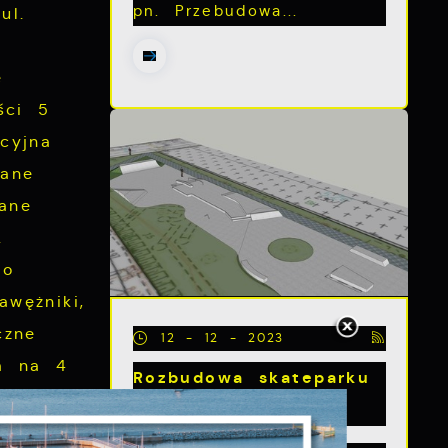
pn. Przebudowa...
ul.
e
ści 5
cyjna
wane
ane
.
do
wężniki,
czne
12 - 12 - 2023
ka na 4
Rozbudowa skateparku
w Pucku