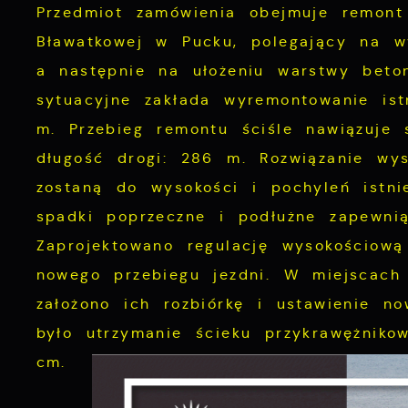
Przedmiot zamówienia obejmuje remont 
Bławatko
wej w Pucku, polegający na wyr
a następnie na ułożeniu warstwy beto
sytuacyjne zakłada wyremontowanie istn
m. Przebieg remontu ściśle nawiązuje 
długość drogi: 286 m. Rozwiązanie wy
zostaną do wysokości i pochyleń istni
spadki poprzeczne i podłużne zapewni
Zaprojektowano regulację wysokościową
nowego przebiegu jezdni. W miejscach 
założono ich rozbiórkę i ustawienie n
było utrzymanie ścieku przykrawężniko
cm.