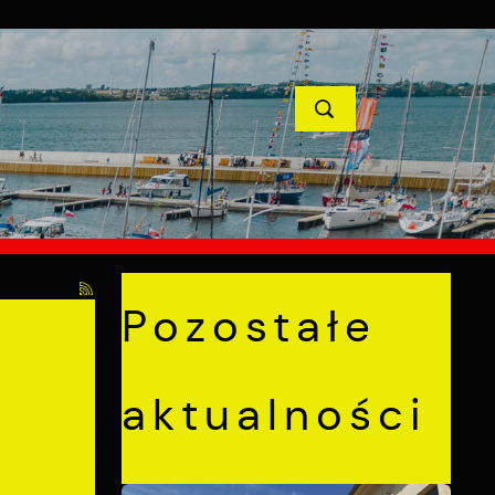
YCJE
PROJEKTY UNIJNE
KONTAKT
POPRZEDNI
NASTĘPNY
. Bławatkowej w Pucku
Pozostałe
aktualności