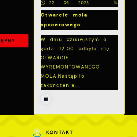
22 - 06 - 2023
Otwarcie mola
z
spacerowego
W dniu dzisiejszym o
TĘPNY
godz. 12:00 odbyło się
OTWARCIE
WYREMONTOWANEGO
MOLA.Nastąpiło
zakończenie...
ch
KONTAKT