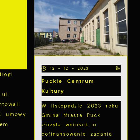
12 - 12 - 2023
rogi
Puckie Centrum
Kultury
ul.
towali
W listopadzie 2023 roku
ść umowy
Gmina Miasta Puck
iem
złożyła wniosek o
dofinansowanie zadania