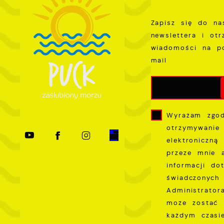
T
i
Zapisz się do na
s
newslettera i ot
p
wiadomości na p
w
mail
p
s
Wyrażam zgo
otrzymywanie
elektroniczną
przeze mnie 
informacji do
świadczonych 
Administrator
może zostać 
każdym czas