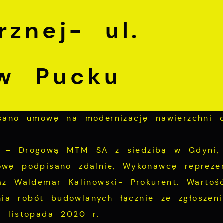
znej- ul.
 w Pucku
sano umowę na modernizację nawierzchni d
 – Drogową MTM SA z siedzibą w Gdyni, 
wę podpisano zdalnie, Wykonawcę reprezen
az Waldemar Kalinowski- Prokurent. Warto
enia robót budowlanych łącznie ze zgłoszen
 listopada 2020 r.