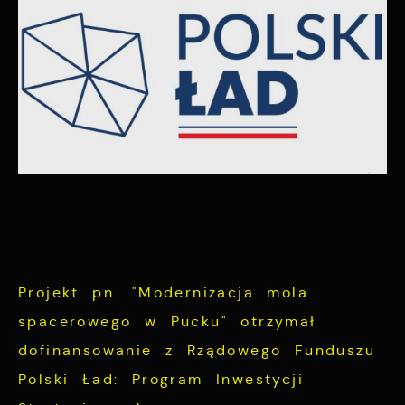
funkcjonalności.
Twoich zwyczajów dotyczących przeglądanej
witryny internetowej. Treści promocyjne
mogą pojawić się na stronach podmiotów
trzecich lub firm będących naszymi
partnerami oraz innych dostawców usług.
Firmy te działają w charakterze
pośredników prezentujących nasze treści w
postaci wiadomości, ofert, komunikatów
mediów społecznościowych.
Projekt pn. "Modernizacja mola
spacerowego w Pucku" otrzymał
dofinansowanie z Rządowego Funduszu
Polski Ład: Program Inwestycji