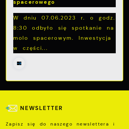
spacerowego
W dniu 07.06.2023 r. o godz.
8:30 odbyło się spotkanie na
molo spacerowym. Inwestycja
w części...
NEWSLETTER
Zapisz się do naszego newslettera i