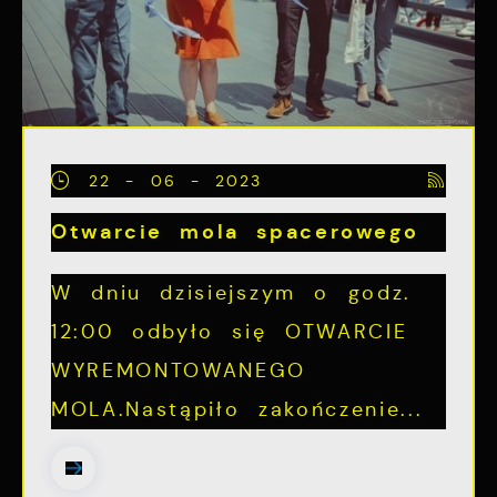
22 - 06 - 2023
Otwarcie mola spacerowego
W dniu dzisiejszym o godz.
12:00 odbyło się OTWARCIE
WYREMONTOWANEGO
MOLA.Nastąpiło zakończenie...