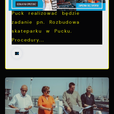
W 2024 roku Gmina Miasta
Puck realizować będzie
zadanie pn. Rozbudowa
skateparku w Pucku.
Procedury...