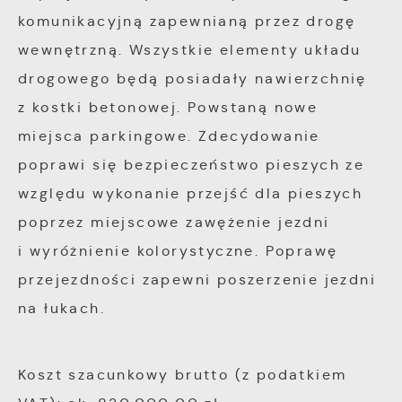
witryny internetowej. Treści promocyjne mogą
komunikacyjną zapewnianą przez drogę
pojawić się na stronach podmiotów trzecich
wewnętrzną. Wszystkie elementy układu
lub firm będących naszymi partnerami oraz
drogowego będą posiadały nawierzchnię
innych dostawców usług. Firmy te działają w
z kostki betonowej. Powstaną nowe
charakterze pośredników prezentujących nasze
treści w postaci wiadomości, ofert,
miejsca parkingowe. Zdecydowanie
komunikatów mediów społecznościowych.
poprawi się bezpieczeństwo pieszych ze
względu wykonanie przejść dla pieszych
poprzez miejscowe zawężenie jezdni
i wyróżnienie kolorystyczne. Poprawę
przejezdności zapewni poszerzenie jezdni
na łukach.
Koszt szacunkowy brutto (z podatkiem