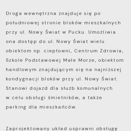
zgody na funkcjonalne i personalizacyjne pliki
Analityczne pliki cookies pomagają nam
cookies gwarantuje dostępność większej ilości
rozwijać się i dostosowywać do Twoich
Droga wewnętrzna znajduje się po
funkcji na stronie.
potrzeb.
południowej stronie bloków mieszkalnych
przy ul. Nowy Świat w Pucku. Umożliwia
Cookies analityczne pozwalają na uzyskanie
Więcej
ona dostęp do ul. Nowy Świat wielu
informacji w zakresie wykorzystywania witryny
obiektom np. ciepłowni, Centrum Zdrowia,
internetowej, miejsca oraz częstotliwości, z
Reklamowe
Szkole Podstawowej Małe Morze, obiektom
jaką odwiedzane są nasze serwisy www. Dane
pozwalają nam na ocenę naszych serwisów
handlowym znajdującym się na najniższej
Dzięki reklamowym plikom cookies
internetowych pod względem ich popularności
prezentujemy Ci najciekawsze informacje i
kondygnacji bloków przy ul. Nowy Świat.
wśród użytkowników. Zgromadzone informacje
aktualności na stronach naszych partnerów.
Stanowi dojazd dla służb komunalnych
są przetwarzane w formie zanonimizowanej.
w celu obsługi śmietników, a także
Wyrażenie zgody na analityczne pliki cookies
Promocyjne pliki cookies służą do
Więcej
parking dla mieszkańców.
gwarantuje dostępność wszystkich
prezentowania Ci naszych komunikatów na
funkcjonalności.
podstawie analizy Twoich upodobań oraz
Twoich zwyczajów dotyczących przeglądanej
Zaprojektowany układ usprawni obsługę