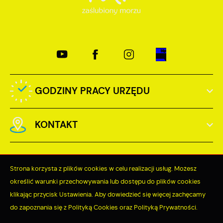
GODZINY PRACY URZĘDU
KONTAKT
Strona korzysta z plików cookies w celu realizacji usług. Możesz
określić warunki przechowywania lub dostępu do plików cookies
Odwiedzin: 3765492
klikając przycisk Ustawienia. Aby dowiedzieć się więcej zachęcamy
do zapoznania się z Polityką Cookies oraz Polityką Prywatności.
Online: 383
ZAPISZ WYBRANE