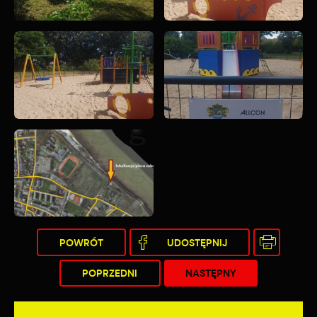
POWRÓT
UDOSTĘPNIJ
POPRZEDNI
NASTĘPNY