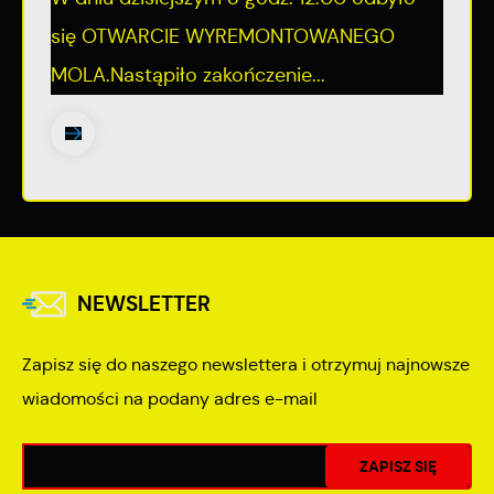
się OTWARCIE WYREMONTOWANEGO
MOLA.Nastąpiło zakończenie...
NEWSLETTER
Zapisz się do naszego newslettera i otrzymuj najnowsze
wiadomości na podany adres e-mail