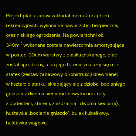
Cookies analityczne pozwalają na uzyskanie informacji w
Więcej
zakresie wykorzystywania witryny internetowej, miejsca oraz
Projekt placu zabaw zakładał montaż urządzeń
częstotliwości, z jaką odwiedzane są nasze serwisy www.
rekreacyjnych, wykonanie nawierzchni bezpiecznej
Reklamowe
Dane pozwalają nam na ocenę naszych serwisów
oraz niskiego ogrodzenia. Na powierzchni ok.
internetowych pod względem ich popularności wśród
Dzięki reklamowym plikom cookies prezentujemy Ci
2
340m
wykonana została nawierzchnia amortyzująca
użytkowników. Zgromadzone informacje są przetwarzane w
najciekawsze informacje i aktualności na stronach naszych
w postaci 30cm warstwy z piasku płukanego, plac
formie zanonimizowanej. Wyrażenie zgody na analityczne pliki
partnerów.
cookies gwarantuje dostępność wszystkich funkcjonalności.
został ogrodzony, a na jego terenie znalazły się m.in.:
Promocyjne pliki cookies służą do prezentowania Ci naszych
statek (zestaw zabawowy o konstrukcji drewnianej
Więcej
komunikatów na podstawie analizy Twoich upodobań oraz
w kształcie statku, składający się z dzioba, bocianiego
Twoich zwyczajów dotyczących przeglądanej witryny
gniazda z dwoma sieciami linowymi oraz rufy
internetowej. Treści promocyjne mogą pojawić się na
z podestem, sterem, zjeżdżalnią i dwoma sieciami),
stronach podmiotów trzecich lub firm będących naszymi
huśtawka „bocianie gniazdo”, bujak kubełkowy,
partnerami oraz innych dostawców usług. Firmy te działają w
huśtawka wagowa.
charakterze pośredników prezentujących nasze treści w
postaci wiadomości, ofert, komunikatów mediów