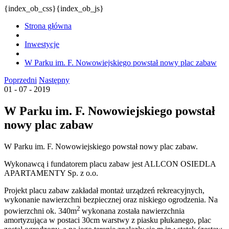
{index_ob_css}{index_ob_js}
Strona główna
Inwestycje
W Parku im. F. Nowowiejskiego powstał nowy plac zabaw
Poprzedni
Następny
01 - 07 - 2019
W Parku im. F. Nowowiejskiego powstał
nowy plac zabaw
W Parku im. F. Nowowiejskiego powstał nowy plac zabaw.
Wykonawcą i fundatorem placu zabaw jest ALLCON OSIEDLA
APARTAMENTY Sp. z o.o.
Projekt placu zabaw zakładał montaż urządzeń rekreacyjnych,
wykonanie nawierzchni bezpiecznej oraz niskiego ogrodzenia. Na
2
powierzchni ok. 340m
wykonana została nawierzchnia
amortyzująca w postaci 30cm warstwy z piasku płukanego, plac