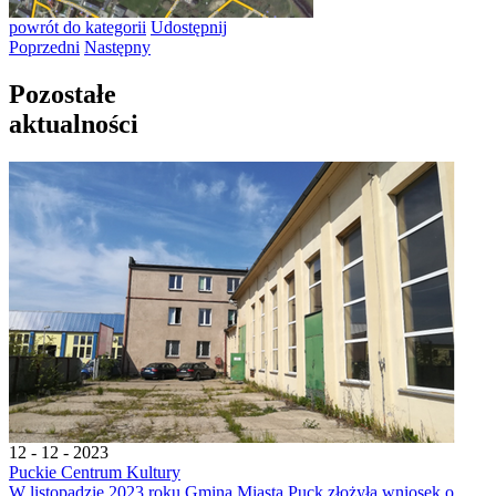
powrót
do kategorii
Udostępnij
Poprzedni
Następny
Pozostałe
aktualności
12 - 12 - 2023
Puckie Centrum Kultury
W listopadzie 2023 roku Gmina Miasta Puck złożyła wniosek o