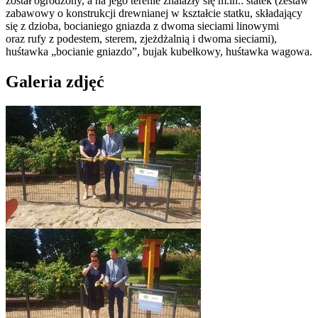
został ogrodzony, a na jego terenie znalazły się m.in.: statek (zestaw
zabawowy o konstrukcji drewnianej w kształcie statku, składający
się z dzioba, bocianiego gniazda z dwoma sieciami linowymi
oraz rufy z podestem, sterem, zjeżdżalnią i dwoma sieciami),
huśtawka „bocianie gniazdo”, bujak kubełkowy, huśtawka wagowa.
Galeria zdjęć