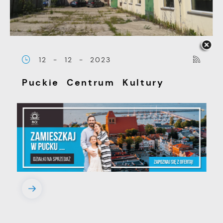
12 - 12 - 2023
Puckie Centrum Kultury
W listopadzie 2023 roku
Gmina Miasta Puck złożyła
wniosek o dofinansowanie
zadania pn. Przebudowa...