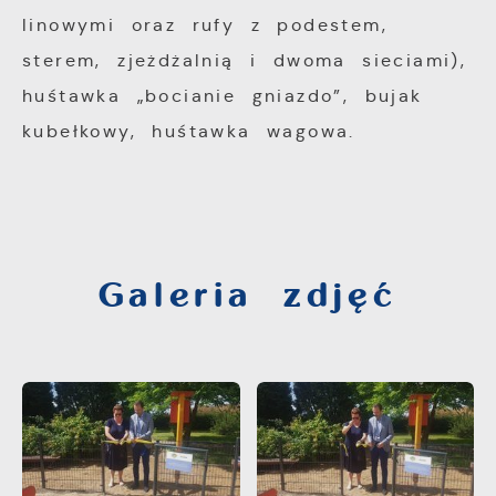
partnerami oraz innych dostawców usług.
linowymi oraz rufy z podestem,
Firmy te działają w charakterze
sterem, zjeżdżalnią i dwoma sieciami),
pośredników prezentujących nasze treści w
huśtawka „bocianie gniazdo”, bujak
postaci wiadomości, ofert, komunikatów
mediów społecznościowych.
kubełkowy, huśtawka wagowa.
Galeria zdjęć