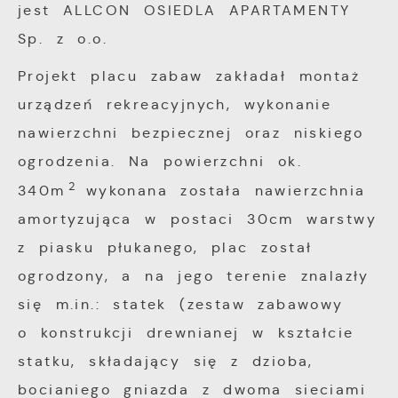
jest ALLCON OSIEDLA APARTAMENTY
gwarantuje dostępność większej ilości
potrzeb.
Sp. z o.o.
funkcji na stronie.
Cookies analityczne pozwalają na uzyskanie
Więcej
informacji w zakresie wykorzystywania
Projekt placu zabaw zakładał montaż
witryny internetowej, miejsca oraz
urządzeń rekreacyjnych, wykonanie
Reklamowe
częstotliwości, z jaką odwiedzane są nasze
nawierzchni bezpiecznej oraz niskiego
serwisy www. Dane pozwalają nam na
Dzięki reklamowym plikom cookies
ogrodzenia. Na powierzchni ok.
ocenę naszych serwisów internetowych pod
prezentujemy Ci najciekawsze informacje i
2
340m
wykonana została nawierzchnia
względem ich popularności wśród
aktualności na stronach naszych partnerów.
amortyzująca w postaci 30cm warstwy
użytkowników. Zgromadzone informacje są
Promocyjne pliki cookies służą do
Więcej
przetwarzane w formie zanonimizowanej.
z piasku płukanego, plac został
prezentowania Ci naszych komunikatów na
Wyrażenie zgody na analityczne pliki
ogrodzony, a na jego terenie znalazły
podstawie analizy Twoich upodobań oraz
cookies gwarantuje dostępność wszystkich
się m.in.: statek (zestaw zabawowy
Twoich zwyczajów dotyczących przeglądanej
funkcjonalności.
witryny internetowej. Treści promocyjne
o konstrukcji drewnianej w kształcie
mogą pojawić się na stronach podmiotów
statku, składający się z dzioba,
trzecich lub firm będących naszymi
bocianiego gniazda z dwoma sieciami