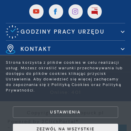
GODZINY PRACY URZĘDU
KONTAKT
Strona korzysta z plików cookies w celu realizacji
usług. Możesz określić warunki przechowywania lub
dostępu do plików cookies klikając przycisk
Ustawienia. Aby dowiedzieć się więcej zachęcamy
Odwiedzin: 3731827
do zapoznania się z Polityką Cookies oraz Polityką
Prywatności.
Online: 401
ZAPISZ WYBRANE
USTAWIENIA
Copyright by miastopuck.pl
ZEZWÓL NA WSZYSTKIE
Powered by
2ClickPortal®
- Portale nowej generacji
ZEZWÓL NA WSZYSTKIE