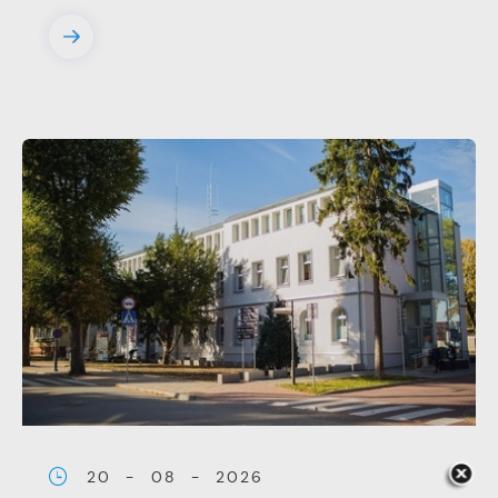
witryny internetowej. Treści promocyjne
mogą pojawić się na stronach podmiotów
trzecich lub firm będących naszymi
partnerami oraz innych dostawców usług.
Firmy te działają w charakterze
pośredników prezentujących nasze treści w
postaci wiadomości, ofert, komunikatów
mediów społecznościowych.
20 - 08 - 2026