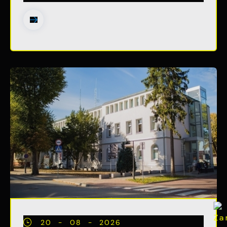
witryny internetowej. Treści promocyjne
mogą pojawić się na stronach podmiotów
trzecich lub firm będących naszymi
partnerami oraz innych dostawców usług.
Firmy te działają w charakterze
pośredników prezentujących nasze treści w
postaci wiadomości, ofert, komunikatów
mediów społecznościowych.
20 - 08 - 2026