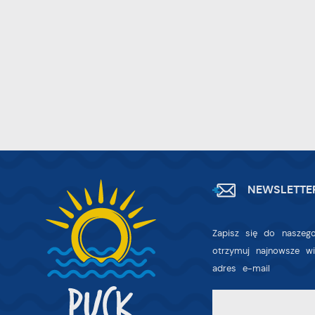
D
W
z
i
p
A
na
A
T
C
W
w
o
s
R
Z
NEWSLETTE
D
z
a
fu
P
Zapisz się do naszego
W
p
otrzymuj najnowsze w
p
adres e-mail
s
i
p