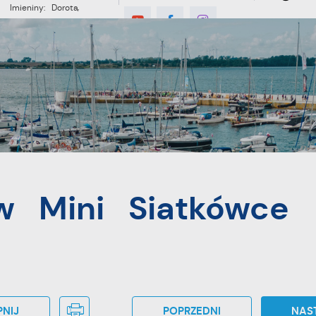
Imieniny: Dorota,
Konrad, Kajetan
E
MIESZKANIEC
TURYSTYKA
INWES
ce
w Mini Siatkówce
NIJ
POPRZEDNI
NAS