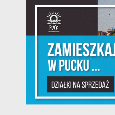
S
z
s
N
N
i
na
P
W
m
w
dz
F
T
w
f