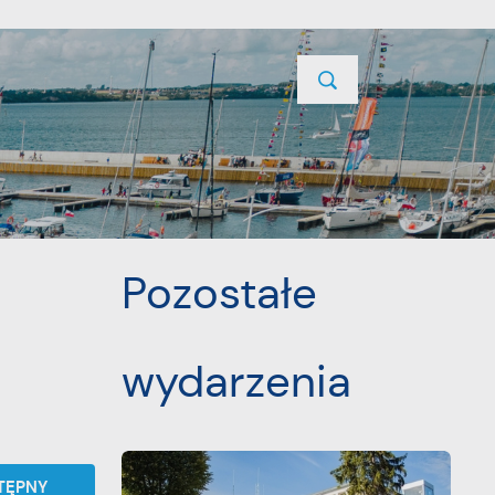
TYCJE
PROJEKTY UNIJNE
KONTAKT
POPRZEDNI
NASTĘPNY
Pozostałe
wydarzenia
TĘPNY