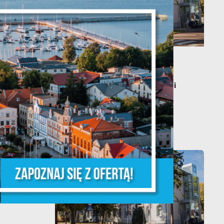
y
20 - 08 - 2026
Teatralne lato - Zdrowo i
kolorowo
że