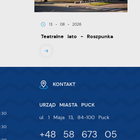
ia
13 - 08 - 2026
Teatralne lato - Roszpunka
w.
ie
KONTAKT
 i
na
URZĄD MIASTA PUCK
:30
ul. 1 Maja 13, 84-100 Puck
:30
+48 58 673 05