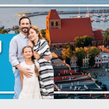
zanujemy Twoją prywatność. Możesz zmienić ustawienia cookies lub
aakceptować je wszystkie. W dowolnym momencie możesz dokonać zmian
woich ustawień.
iezbędne
iezbędne pliki cookies służą do prawidłowego funkcjonowania strony
nternetowej i umożliwiają Ci komfortowe korzystanie z oferowanych przez
s usług.
liki cookies odpowiadają na podejmowane przez Ciebie działania w celu
ięcej
.in. dostosowania Twoich ustawień preferencji prywatności, logowania czy
ypełniania formularzy. Dzięki plikom cookies strona, z której korzystasz, mo
iałać bez zakłóceń.
unkcjonalne i personalizacyjne
ZAPISZ WYBRANE
ego typu pliki cookies umożliwiają stronie internetowej zapamiętanie
prowadzonych przez Ciebie ustawień oraz personalizację określonych
ZEZWÓL NA WSZYSTKIE
unkcjonalności czy prezentowanych treści.