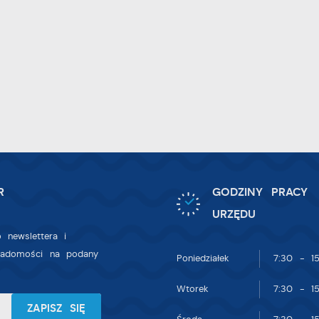
zięki tym plikom cookies możemy zapewnić Ci większy komfort korzystan
ięcej
 funkcjonalności naszej strony poprzez dopasowanie jej do Twoich
ndywidualnych preferencji. Wyrażenie zgody na funkcjonalne i
ersonalizacyjne pliki cookies gwarantuje dostępność większej ilości funkcji
nalityczne
 stronie.
nalityczne pliki cookies pomagają nam rozwijać się i dostosowywać do
woich potrzeb.
ookies analityczne pozwalają na uzyskanie informacji w zakresie
ięcej
ykorzystywania witryny internetowej, miejsca oraz częstotliwości, z jaką
dwiedzane są nasze serwisy www. Dane pozwalają nam na ocenę naszych
erwisów internetowych pod względem ich popularności wśród użytkownikó
eklamowe
gromadzone informacje są przetwarzane w formie zanonimizowanej. Wyrażen
R
GODZINY PRACY
zięki reklamowym plikom cookies prezentujemy Ci najciekawsze informacje
gody na analityczne pliki cookies gwarantuje dostępność wszystkich
ktualności na stronach naszych partnerów.
URZĘDU
nkcjonalności.
romocyjne pliki cookies służą do prezentowania Ci naszych komunikatów 
 newslettera i
ięcej
odstawie analizy Twoich upodobań oraz Twoich zwyczajów dotyczących
iadomości na podany
Poniedziałek
7:30 - 15
rzeglądanej witryny internetowej. Treści promocyjne mogą pojawić się na
tronach podmiotów trzecich lub firm będących naszymi partnerami oraz
Wtorek
7:30 - 15
nnych dostawców usług. Firmy te działają w charakterze pośredników
rezentujących nasze treści w postaci wiadomości, ofert, komunikatów