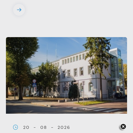
witryny internetowej. Treści promocyjne
mogą pojawić się na stronach podmiotów
trzecich lub firm będących naszymi
partnerami oraz innych dostawców usług.
Firmy te działają w charakterze
pośredników prezentujących nasze treści w
postaci wiadomości, ofert, komunikatów
mediów społecznościowych.
20 - 08 - 2026