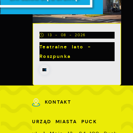
13 - 08 - 2026
z
Teatralne lato -
Roszpunka
KONTAKT
U
URZĄD MIASTA PUCK
-