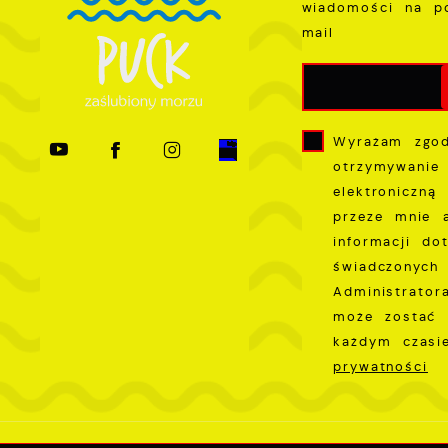
wiadomości na p
f
P
W
mail
k
T
i
s
p
Wyrażam zgo
w
otrzymywanie
p
elektroniczną
s
przeze mnie 
informacji do
świadczonych 
Administrator
może zostać 
każdym czas
prywatności