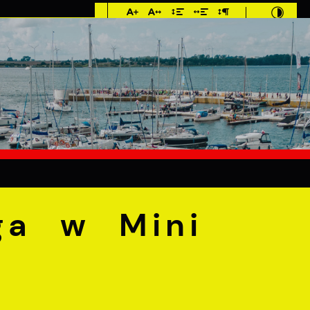
Imieniny: Sława,
Jakub, Stefan
°C
E
MIESZKANIEC
TURYSTYKA
INWEST
Mini Siatkówce
ga w Mini