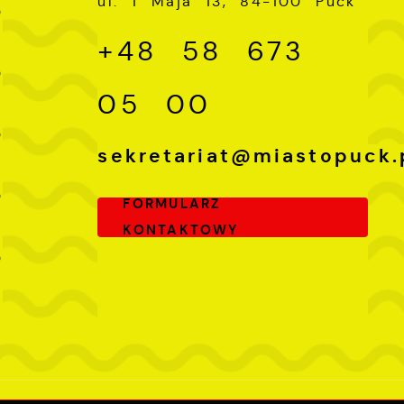
ul. 1 Maja 13, 84-100 Puck
0
ch
+48 58 673
-
0
05 00
-
0
sekretariat@miastopuck.
-
0
FORMULARZ
KONTAKTOWY
-
0