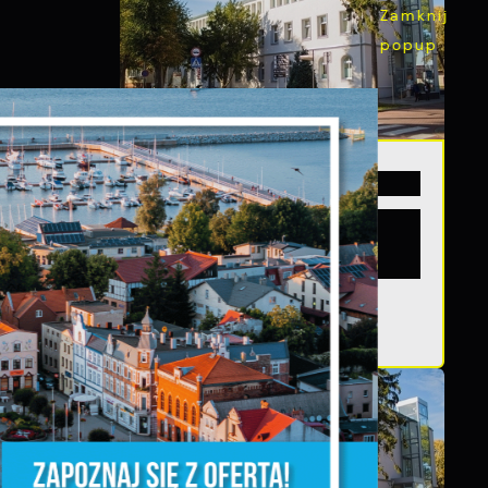
20 - 08 - 2026
Teatralne lato -
Zdrowo i kolorowo
z,