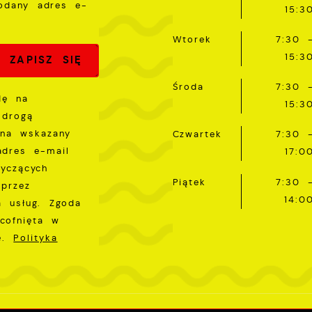
odany adres e-
15:3
unkcjonalności.
romocyjne pliki cookies służą do prezentowania Ci naszy
ięcej
omunikatów na podstawie analizy Twoich upodobań oraz
Wtorek
7:30 
woich zwyczajów dotyczących przeglądanej witryny
15:3
nternetowej. Treści promocyjne mogą pojawić się na
tronach podmiotów trzecich lub firm będących naszymi
Środa
7:30 
artnerami oraz innych dostawców usług. Firmy te działają
dę na
15:3
 charakterze pośredników prezentujących nasze treści w
 drogą
ostaci wiadomości, ofert, komunikatów mediów
 na wskazany
Czwartek
7:30 
połecznościowych.
adres e-mail
17:0
tyczących
Piątek
7:30 
przez
14:0
a usług. Zgoda
cofnięta w
ie.
Polityka