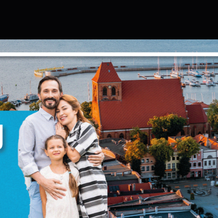
Ustawienia
zanujemy Twoją prywatność. Możesz zmienić ustawienia
ookies lub zaakceptować je wszystkie. W dowolnym
omencie możesz dokonać zmiany swoich ustawień.
iezbędne
iezbędne pliki cookies służą do prawidłowego
unkcjonowania strony internetowej i umożliwiają Ci
omfortowe korzystanie z oferowanych przez nas usług.
liki cookies odpowiadają na podejmowane przez Ciebie
ięcej
ziałania w celu m.in. dostosowania Twoich ustawień
referencji prywatności, logowania czy wypełniania
ormularzy. Dzięki plikom cookies strona, z której korzystas