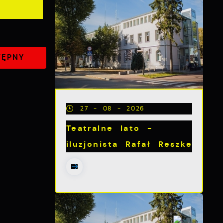
TĘPNY
27 - 08 - 2026
Teatralne lato -
iluzjonista Rafał Reszke