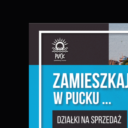
S
c
m
N
N
f
k
P
W
d
p
f