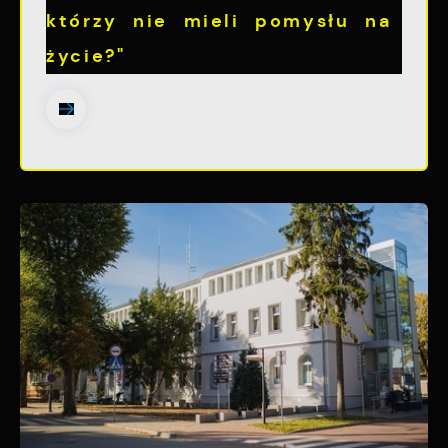
którzy nie mieli pomysłu na
Firmy te działają w charakterze
pośredników prezentujących nasze treści w
życie?"
postaci wiadomości, ofert, komunikatów
mediów społecznościowych.