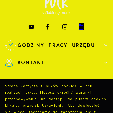
GODZINY PRACY URZĘDU
KONTAKT
Strona korzysta z plików cookies w celu
realizacji usług. Możesz określić warunki
Odwiedzin: 3719499
przechowywania lub dostępu do plików cookies
Online: 258
klikając przycisk Ustawienia. Aby dowiedzieć
się więcej zachęcamy do zapoznania się z