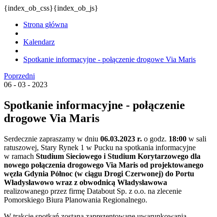
{index_ob_css}{index_ob_js}
Strona główna
Kalendarz
Spotkanie informacyjne - połączenie drogowe Via Maris
Poprzedni
06 - 03 - 2023
Spotkanie informacyjne - połączenie
drogowe Via Maris
Serdecznie zapraszamy w dniu
06.03.2023 r.
o godz.
18:00
w sali
ratuszowej, Stary Rynek 1 w Pucku na spotkania informacyjne
w ramach
S
tudium Sieciowego i Studium Korytarzowego dla
nowego połączenia drogowego Via Maris od projektowanego
węzła Gdynia Północ (w ciągu Drogi Czerwonej) do Portu
Władysławowo wraz z obwodnicą Władysławowa
realizowanego przez firmę Databout Sp. z o.o. na zlecenie
Pomorskiego Biura Planowania Regionalnego.
W trakcie spotkań zostaną zaprezentowane uwarunkowania