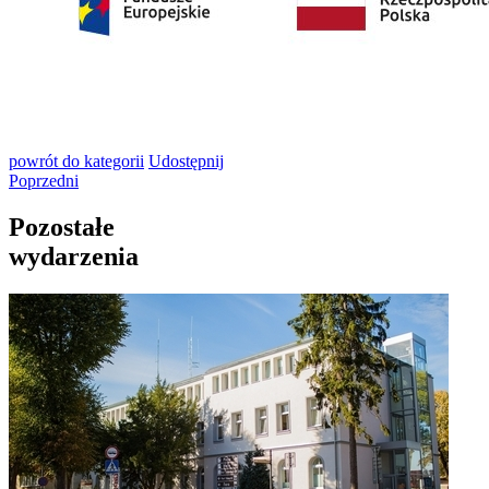
powrót
do kategorii
Udostępnij
Poprzedni
Pozostałe
wydarzenia