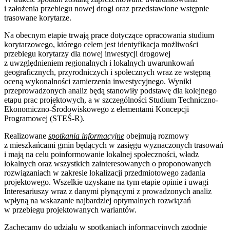
i założenia przebiegu nowej drogi oraz przedstawione wstępnie
trasowane korytarze.
Na obecnym etapie trwają prace dotyczące opracowania studium
korytarzowego, którego celem jest identyfikacja możliwości
przebiegu korytarzy dla nowej inwestycji drogowej
z uwzględnieniem regionalnych i lokalnych uwarunkowań
geograficznych, przyrodniczych i społecznych wraz ze wstępną
oceną wykonalności zamierzenia inwestycyjnego. Wyniki
przeprowadzonych analiz będą stanowiły podstawę dla kolejnego
etapu prac projektowych, a w szczególności Studium Techniczno-
Ekonomiczno-Środowiskowego z elementami Koncepcji
Programowej (STEŚ-R).
Realizowane
spotkania informacyjne
obejmują rozmowy
z mieszkańcami gmin będących w zasięgu wyznaczonych trasowań
i mają na celu poinformowanie lokalnej społeczności, władz
lokalnych oraz wszystkich zainteresowanych o proponowanych
rozwiązaniach w zakresie lokalizacji przedmiotowego zadania
projektowego. Wszelkie uzyskane na tym etapie opinie i uwagi
Interesariuszy wraz z danymi płynącymi z prowadzonych analiz
wpłyną na wskazanie najbardziej optymalnych rozwiązań
w przebiegu projektowanych wariantów.
Zachęcamy do udziału w spotkaniach informacyjnych zgodnie