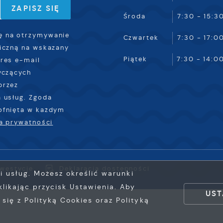
ub firm będących naszymi partnerami oraz innych dostawców
Środa
7:30 - 15:3
sług. Firmy te działają w charakterze pośredników
rezentujących nasze treści w postaci wiadomości, ofert,
 na otrzymywanie
Czwartek
7:30 - 17:0
omunikatów mediów społecznościowych.
iczną na wskazany
Piątek
7:30 - 14:0
res e-mail
yczących
przez
 usług. Zgoda
ofnięta w każdym
ka prywatności
nwestycje
Deklaracja dostępności
ji usług. Możesz określić warunki
likając przycisk Ustawienia. Aby
UST
ię z Polityką Cookies oraz Polityką