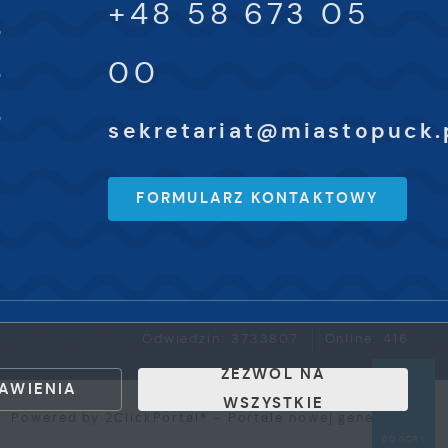
+48 58 673 05
0
00
0
0
sekretariat@miastopuck.
FORMULARZ KONTAKTOWY
Odwiedzin: 3733807
Online: 416
ZEZWÓL NA
AWIENIA
WSZYSTKIE
Powered by
2ClickPortal®
- Portale nowej generacji
DO GÓRY