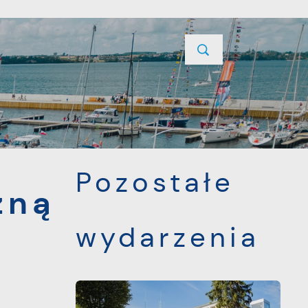
YCJE
PROJEKTY UNIJNE
KONTAKT
POPRZEDNI
NASTĘPNY
Pozostałe
zną
wydarzenia