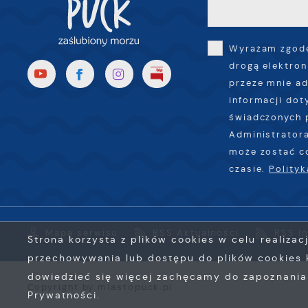
l
u
p
Wyrażam zgodę
k
drogą elektron
przeze mnie ad
informacji dot
świadczonych 
Administratora
może zostać c
czasie.
Polity
Mapa serwisu
RSS Aktualności
RSS I
Strona korzysta z plików cookies w celu realizac
przechowywania lub dostępu do plików cookies k
dowiedzieć się więcej zachęcamy do zapoznania s
Copyright by miastopuck.pl
Prywatności.