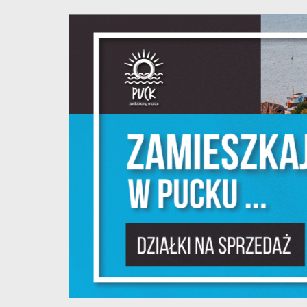
S
l
d
N
N
s
o
P
W
w
p
c
F
T
z