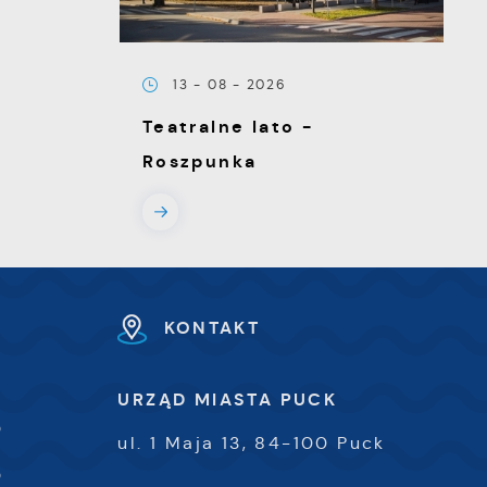
13 - 08 - 2026
e
Teatralne lato -
Roszpunka
e
KONTAKT
e
e
URZĄD MIASTA PUCK
0
ul. 1 Maja 13, 84-100 Puck
i
0