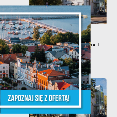
s
20 - 08 - 2026
Teatralne lato - Zdrowo i
kolorowo
a
m