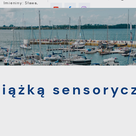
Imieniny: Sława,
Jakub, Stefan
°C
E
MIESZKANIEC
TURYSTYKA
INWEST
ensoryczną
siążką sensoryc