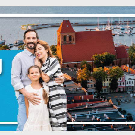
Ustawienia
zanujemy Twoją prywatność. Możesz zmienić ustawienia cookie
ub zaakceptować je wszystkie. W dowolnym momencie możesz
okonać zmiany swoich ustawień.
iezbędne
iezbędne pliki cookies służą do prawidłowego funkcjonowania
trony internetowej i umożliwiają Ci komfortowe korzystanie z
ferowanych przez nas usług.
liki cookies odpowiadają na podejmowane przez Ciebie działani
ięcej
 celu m.in. dostosowania Twoich ustawień preferencji
rywatności, logowania czy wypełniania formularzy. Dzięki pliko
ookies strona, z której korzystasz, może działać bez zakłóceń.
unkcjonalne i personalizacyjne
ZAPISZ WYBRANE
ego typu pliki cookies umożliwiają stronie internetowej
apamiętanie wprowadzonych przez Ciebie ustawień oraz