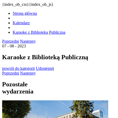
{index_ob_css}{index_ob_js}
Strona główna
Kalendarz
Karaoke z Biblioteką Publiczną
Poprzedni
Następny
07 - 08 - 2023
Karaoke z Biblioteką Publiczną
powrót
do kategorii
Udostępnij
Poprzedni
Następny
Pozostałe
wydarzenia