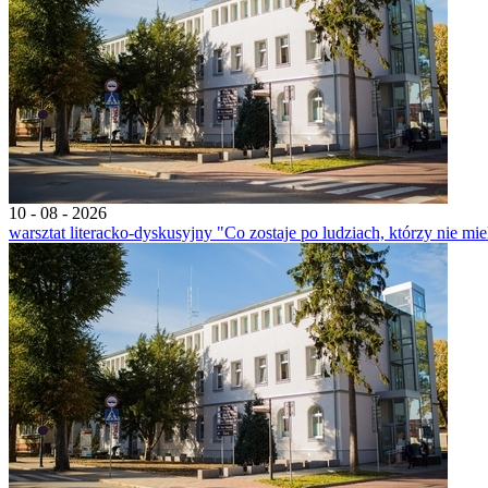
10 - 08 - 2026
warsztat literacko-dyskusyjny "Co zostaje po ludziach, którzy nie mi