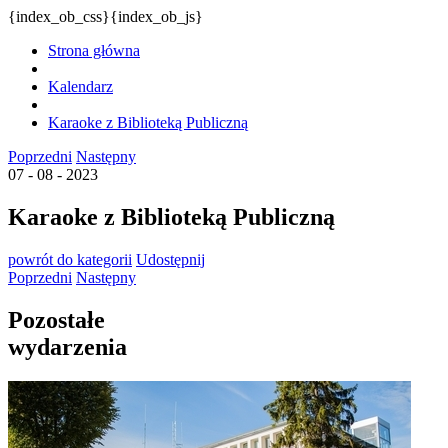
{index_ob_css}{index_ob_js}
Strona główna
Kalendarz
Karaoke z Biblioteką Publiczną
Poprzedni
Następny
07 - 08 - 2023
Karaoke z Biblioteką Publiczną
powrót
do kategorii
Udostępnij
Poprzedni
Następny
Pozostałe
wydarzenia