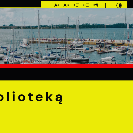
Imieniny: Sława,
Jakub, Stefan
C
E
MIESZKANIEC
TURYSTYKA
INWEST
ką Publiczną
lioteką