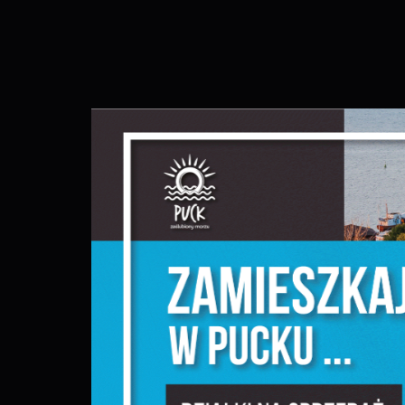
S
c
m
N
N
f
k