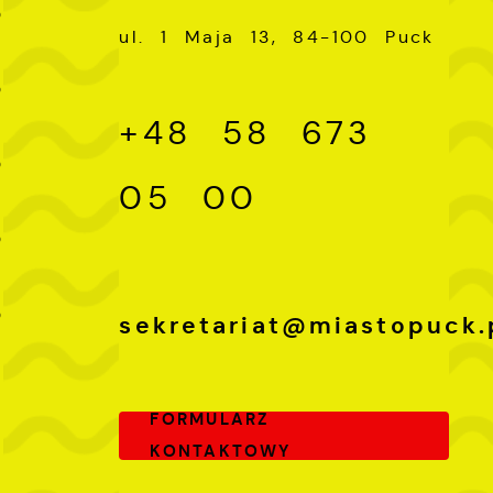
0
ul. 1 Maja 13, 84-100 Puck
-
0
+48 58 673
-
0
ch
05 00
-
0
-
0
sekretariat@miastopuck.
FORMULARZ
KONTAKTOWY