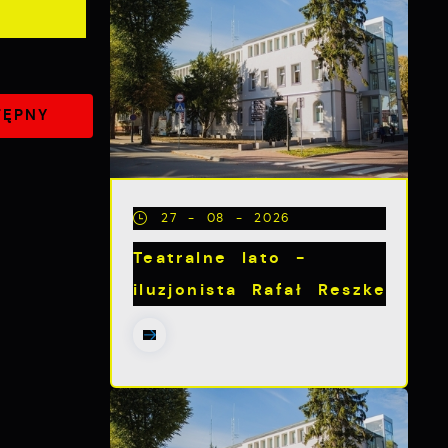
TĘPNY
27 - 08 - 2026
Teatralne lato -
iluzjonista Rafał Reszke