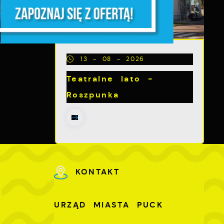
z,
13 - 08 - 2026
Teatralne lato -
Roszpunka
z
KONTAKT
U
URZĄD MIASTA PUCK
-