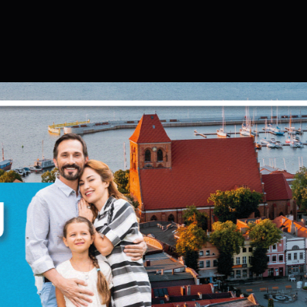
Ustawienia
zanujemy Twoją prywatność. Możesz zmienić ustawienia
ookies lub zaakceptować je wszystkie. W dowolnym
omencie możesz dokonać zmiany swoich ustawień.
iezbędne
iezbędne pliki cookies służą do prawidłowego
unkcjonowania strony internetowej i umożliwiają Ci
omfortowe korzystanie z oferowanych przez nas usług.