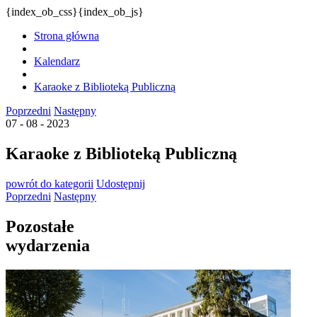
{index_ob_css}{index_ob_js}
Strona główna
Kalendarz
Karaoke z Biblioteką Publiczną
Poprzedni
Następny
07 - 08 - 2023
Karaoke z Biblioteką Publiczną
powrót
do kategorii
Udostępnij
Poprzedni
Następny
Pozostałe
wydarzenia