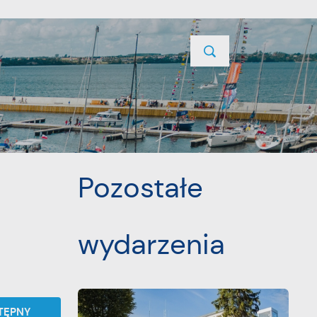
TYCJE
PROJEKTY UNIJNE
KONTAKT
POPRZEDNI
NASTĘPNY
Pozostałe
wydarzenia
TĘPNY