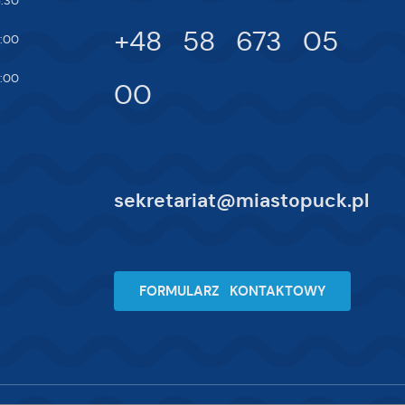
:30
+48 58 673 05
:00
na
:00
00
sekretariat@miastopuck.pl
FORMULARZ KONTAKTOWY