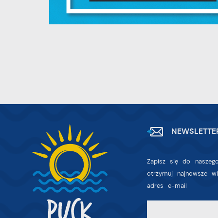
w
dz
F
T
w
f
D
W
z
i
p
A
na
NEWSLETTE
A
T
Zapisz się do naszego
C
W
otrzymuj najnowsze w
w
adres e-mail
o
s
R
Z
D