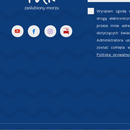
z
a
fu
Wyrażam zgodę n
drogą elektronic
P
W
p
przeze mnie adre
p
dotyczących świa
s
Administratora u
i
zostać cofnięta 
p
Polityka prywatno
m