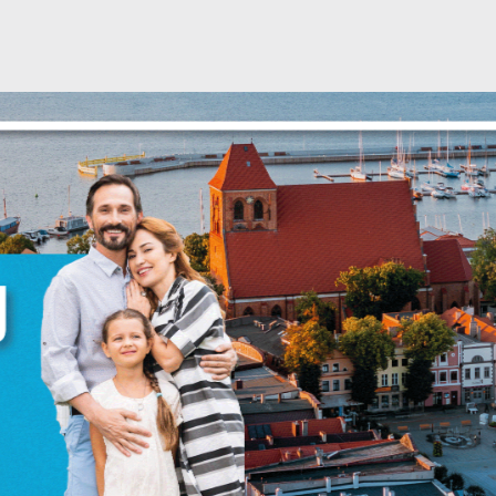
stawienia
zanujemy Twoją prywatność. Możesz zmienić ustawienia cookies lub
aakceptować je wszystkie. W dowolnym momencie możesz dokonać zmian
woich ustawień.
iezbędne
iezbędne pliki cookies służą do prawidłowego funkcjonowania strony
nternetowej i umożliwiają Ci komfortowe korzystanie z oferowanych przez
s usług.
liki cookies odpowiadają na podejmowane przez Ciebie działania w celu
ięcej
.in. dostosowania Twoich ustawień preferencji prywatności, logowania czy