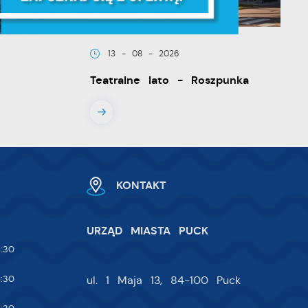
że
13 - 08 - 2026
Teatralne lato - Roszpunka
ia
KONTAKT
URZĄD MIASTA PUCK
:30
:30
ul. 1 Maja 13, 84-100 Puck
w.
ie
 i