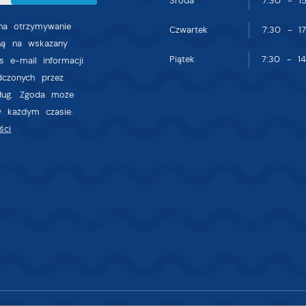
Środa
7:30 - 15
gody na analityczne pliki cookies gwarantuje dostępność wszystkich
ktualności na stronach naszych partnerów.
nkcjonalności.
a otrzymywanie
Czwartek
7:30 - 17
zną na wskazany
romocyjne pliki cookies służą do prezentowania Ci naszych komunikatów 
ięcej
Piątek
7:30 - 14
odstawie analizy Twoich upodobań oraz Twoich zwyczajów dotyczących
s e-mail informacji
rzeglądanej witryny internetowej. Treści promocyjne mogą pojawić się na
dczonych przez
tronach podmiotów trzecich lub firm będących naszymi partnerami oraz
sług. Zgoda może
nnych dostawców usług. Firmy te działają w charakterze pośredników
w każdym czasie.
rezentujących nasze treści w postaci wiadomości, ofert, komunikatów
ści
ediów społecznościowych.