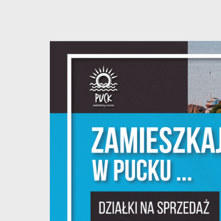
U
S
z
s
N
N
i
na
P
W
m