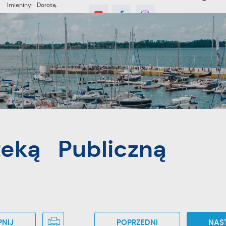
Imieniny: Dorota,
Konrad, Kajetan
°C
E
MIESZKANIEC
TURYSTYKA
INWES
teką Publiczną
NIJ
POPRZEDNI
NAS