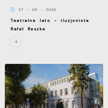
witryny internetowej. Treści promocyjne
27 - 08 - 2026
mogą pojawić się na stronach podmiotów
trzecich lub firm będących naszymi
Teatralne lato - iluzjonista
partnerami oraz innych dostawców usług.
Rafał Reszke
Firmy te działają w charakterze
pośredników prezentujących nasze treści w
postaci wiadomości, ofert, komunikatów
mediów społecznościowych.