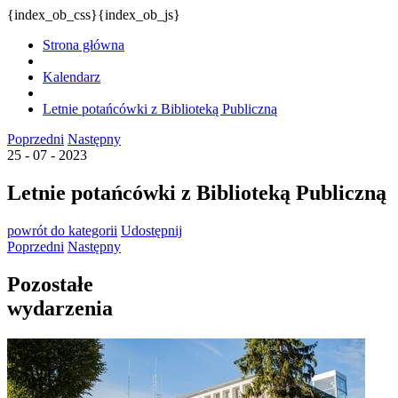
{index_ob_css}{index_ob_js}
Strona główna
Kalendarz
Letnie potańcówki z Biblioteką Publiczną
Poprzedni
Następny
25 - 07 - 2023
Letnie potańcówki z Biblioteką Publiczną
powrót
do kategorii
Udostępnij
Poprzedni
Następny
Pozostałe
wydarzenia