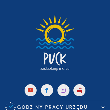
GODZINY PRACY URZĘDU