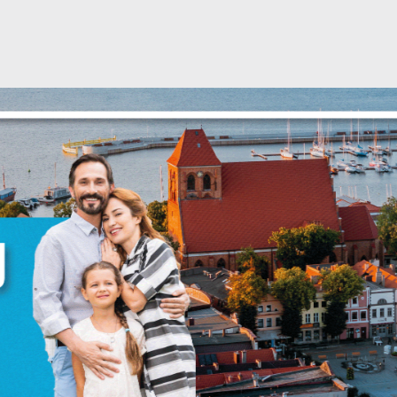
Ustawienia
zanujemy Twoją prywatność. Możesz zmienić ustawienia
ookies lub zaakceptować je wszystkie. W dowolnym
omencie możesz dokonać zmiany swoich ustawień.
iezbędne
iezbędne pliki cookies służą do prawidłowego
unkcjonowania strony internetowej i umożliwiają Ci
omfortowe korzystanie z oferowanych przez nas usług.
liki cookies odpowiadają na podejmowane przez Ciebie
ięcej