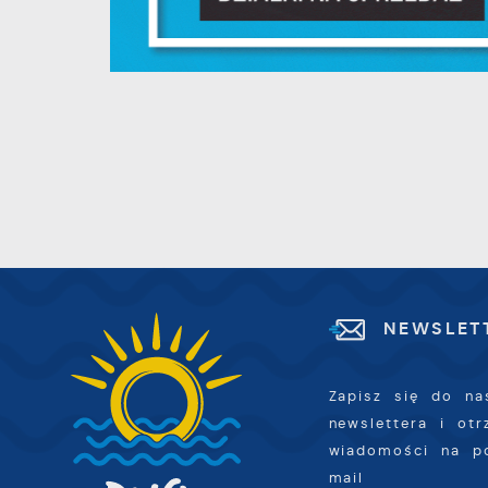
d
p
f
F
m
T
z
p
p
D
W
k
d
W
A
c
NEWSLET
A
s
d
Zapisz się do na
C
W
newslettera i ot
z
wiadomości na p
c
mail
D