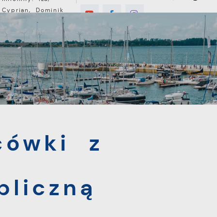
Cyprian, Dominik
°C
E
MIESZKANIEC
TURYSTYKA
INWEST
z Biblioteką Publiczną
cówki z
bliczną