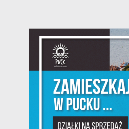
S
c
m
N
N
f
k
P
W