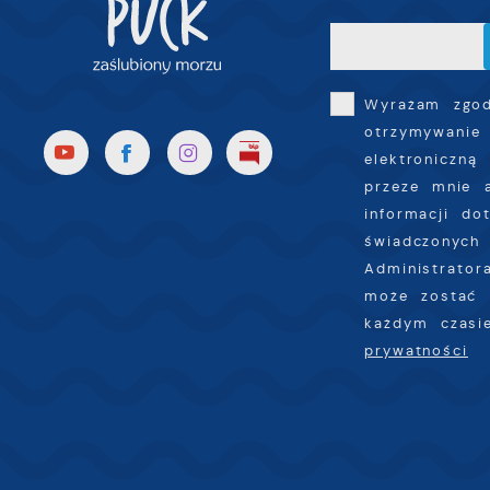
R
i
D
u
n
f
p
c
Wyrażam zgo
otrzymywanie
P
W
elektroniczną
k
T
przeze mnie 
i
informacji do
s
świadczonych 
p
Administrator
w
może zostać 
p
każdym czas
s
prywatności