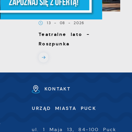
z,
13 - 08 - 2026
Teatralne lato -
Roszpunka
z
KONTAKT
U
URZĄD MIASTA PUCK
-
0
ul. 1 Maja 13, 84-100 Puck