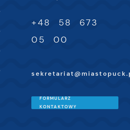
-
0
ki
+48 58 673
-
0
h
05 00
-
0
-
0
sekretariat@miastopuck.
FORMULARZ
KONTAKTOWY