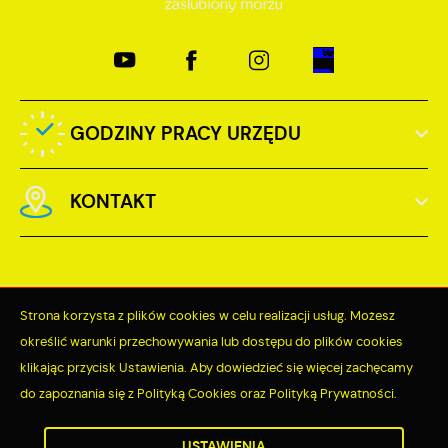
GODZINY PRACY URZĘDU
KONTAKT
Strona korzysta z plików cookies w celu realizacji usług. Możesz
Odwiedzin: 3778608
określić warunki przechowywania lub dostępu do plików cookies
klikając przycisk Ustawienia. Aby dowiedzieć się więcej zachęcamy
Online: 201
do zapoznania się z Polityką Cookies oraz Polityką Prywatności.
ZAPISZ WYBRANE
USTAWIENIA