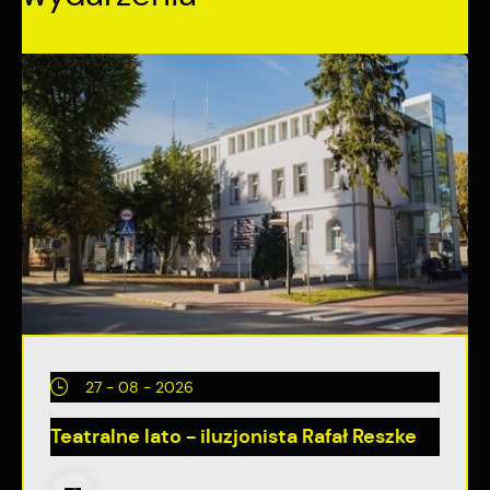
internetowych pod względem ich popularności wśród
Dzięki reklamowym plikom cookies prezentujemy Ci
użytkowników. Zgromadzone informacje są przetwarzane w
najciekawsze informacje i aktualności na stronach naszych
formie zanonimizowanej. Wyrażenie zgody na analityczne pliki
partnerów.
cookies gwarantuje dostępność wszystkich funkcjonalności.
Promocyjne pliki cookies służą do prezentowania Ci naszych
Więcej
komunikatów na podstawie analizy Twoich upodobań oraz
Twoich zwyczajów dotyczących przeglądanej witryny
internetowej. Treści promocyjne mogą pojawić się na
stronach podmiotów trzecich lub firm będących naszymi
partnerami oraz innych dostawców usług. Firmy te działają w
charakterze pośredników prezentujących nasze treści w
postaci wiadomości, ofert, komunikatów mediów
społecznościowych.
27 - 08 - 2026
Teatralne lato - iluzjonista Rafał Reszke