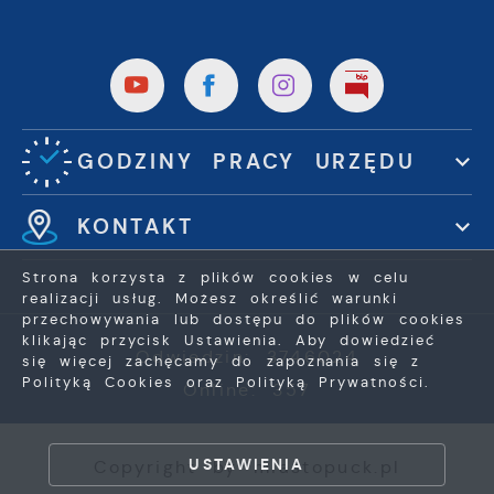
GODZINY PRACY URZĘDU
KONTAKT
Strona korzysta z plików cookies w celu
realizacji usług. Możesz określić warunki
przechowywania lub dostępu do plików cookies
klikając przycisk Ustawienia. Aby dowiedzieć
Odwiedzin: 3746024
się więcej zachęcamy do zapoznania się z
Polityką Cookies oraz Polityką Prywatności.
Online: 357
ZAPISZ WYBRANE
USTAWIENIA
Copyright by miastopuck.pl
ZEZWÓL NA WSZYSTKIE