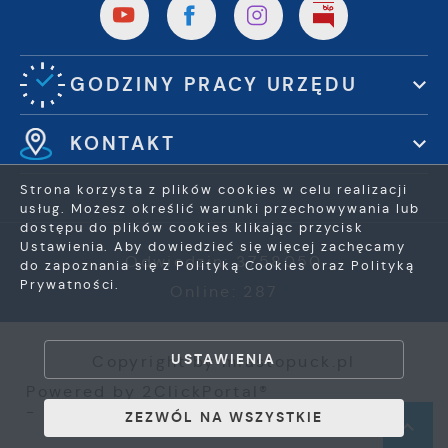
GODZINY PRACY URZĘDU
KONTAKT
Strona korzysta z plików cookies w celu realizacji
usług. Możesz określić warunki przechowywania lub
dostępu do plików cookies klikając przycisk
Ustawienia. Aby dowiedzieć się więcej zachęcamy
Odwiedzin: 3758050
do zapoznania się z Polityką Cookies oraz Polityką
Prywatności.
Online: 287
ZAPISZ WYBRANE
USTAWIENIA
Copyright by miastopuck.pl
ZEZWÓL NA WSZYSTKIE
Powered by
2ClickPortal®
- Portale nowej generacji
ZEZWÓL NA WSZYSTKIE