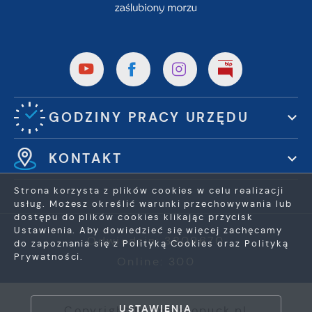
GODZINY PRACY URZĘDU
KONTAKT
Strona korzysta z plików cookies w celu realizacji
usług. Możesz określić warunki przechowywania lub
dostępu do plików cookies klikając przycisk
Ustawienia. Aby dowiedzieć się więcej zachęcamy
Odwiedzin: 3809670
do zapoznania się z Polityką Cookies oraz Polityką
Prywatności.
Online: 300
ZAPISZ WYBRANE
USTAWIENIA
Copyright by miastopuck.pl